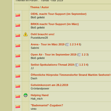
Themen im Forum
: "Tumult"-Tour 2019
Thema
/
Autor
OEHL macht Tour-Support (im September)
Bloß geliebt
BRKN macht Tour-Support (im März)
Bloß geliebt
Oehl braucht uns!
Pusteblume28
Arena - Tour im März 2019
(
1
2
3
4
5
)
Sabrini
Open Air - Tour im September 2019
(
1
2
3
)
Bloß geliebt
Setlist-Spekulations-Thread 2019
(
1
2
3
4
)
JJ
Öffentliche Hörprobe Timmendorfer Strand Maritim Seehotel 
Dash
Geheimkonzert am 28.2.2019
Grönlandpower
Helping Hand
Halt_mich
"Bademantel"-Zugaben?
vinto