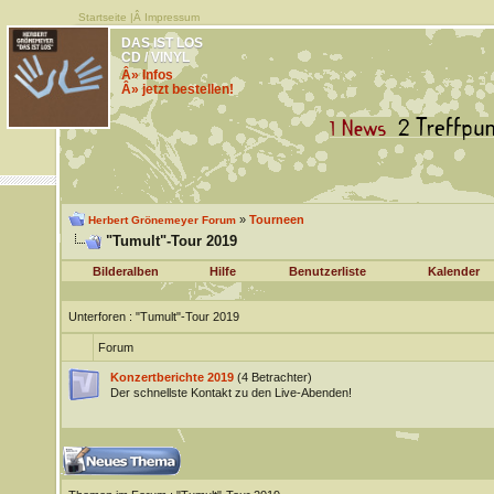
Startseite
|Â
Impressum
DAS IST LOS
CD / VINYL
Â» Infos
Â» jetzt bestellen!
»
Tourneen
Herbert Grönemeyer Forum
"Tumult"-Tour 2019
Bilderalben
Hilfe
Benutzerliste
Kalender
Unterforen
: "Tumult"-Tour 2019
Forum
Konzertberichte 2019
(4 Betrachter)
Der schnellste Kontakt zu den Live-Abenden!