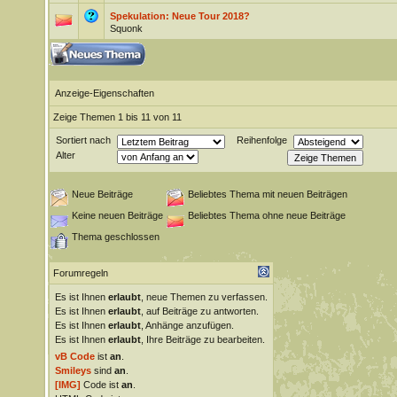
Spekulation: Neue Tour 2018?
Squonk
Anzeige-Eigenschaften
Zeige Themen 1 bis 11 von 11
Sortiert nach
Reihenfolge
Alter
Neue Beiträge
Beliebtes Thema mit neuen Beiträgen
Keine neuen Beiträge
Beliebtes Thema ohne neue Beiträge
Thema geschlossen
Forumregeln
Es ist Ihnen
erlaubt
, neue Themen zu verfassen.
Es ist Ihnen
erlaubt
, auf Beiträge zu antworten.
Es ist Ihnen
erlaubt
, Anhänge anzufügen.
Es ist Ihnen
erlaubt
, Ihre Beiträge zu bearbeiten.
vB Code
ist
an
.
Smileys
sind
an
.
[IMG]
Code ist
an
.