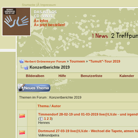
Startseite
|Â
Impressum
DAS IST LOS
CD / VINYL
Â» Infos
Â» jetzt bestellen!
»
Tourneen
»
"Tumult"-Tour 2019
Herbert Grönemeyer Forum
Konzertberichte 2019
Bilderalben
Hilfe
Benutzerliste
Kalender
Themen im Forum
: Konzertberichte 2019
Thema
/
Autor
Timmendorf 28-02-19 und 01-03-2019 live@LV.de - und irgend
(
1
2
3
)
Hennes
Dortmund 27-03-19 live@LV.de - Wechsel die Tapete, atmen fü
Vollmondpetra