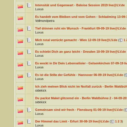
Intensität und Gegenwart - Baloise Session 2019 live@LV.de
Luxus
Es handelt vom Bleiben und vom Gehen - Schladming 13-09-
Vollmondpetra
Tief drinnen ruht ein Wunsch - Frankfurt 09-09-19 live@LV.de
Luxus
Mich total verrückt gemacht - Wien 12-09-19 live@LV.de
(
1
Luxus
Es schiebt Dich an ganz leicht - Dresden 10-09-19 live@LV.de
Luxus
Es weckt in Dir Dein Lebenselixier - Gelsenkirchen 07-09-19 l
Luxus
Es ist die Stille der Gefühle - Hannover 06-09-19 live@LV.de
(
Luxus
Ich zieh meinen Blick nicht im Notfall zurück - Berlin Waldbü
sidekick
Du packst Makel glitzernd ein - Berlin Waldbühne 2 - 04-09-2
sidekick
Gemeinsam sind wir frech - Flensburg 01-09-19 live@LV.de
(
Luxus
Der Himmel das Limit - Erfurt 30-08-19 live@LV.de
(
1
2
3
)
Luxus