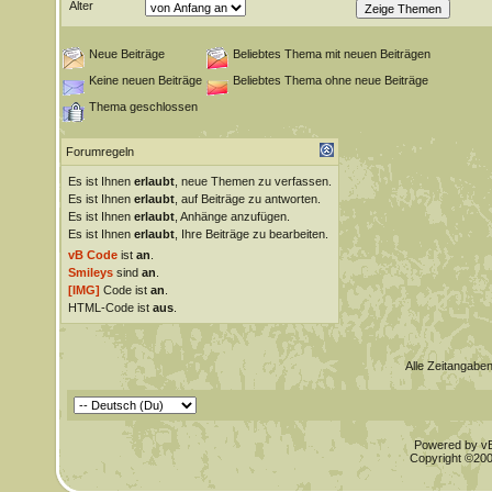
Alter
Neue Beiträge
Beliebtes Thema mit neuen Beiträgen
Keine neuen Beiträge
Beliebtes Thema ohne neue Beiträge
Thema geschlossen
Forumregeln
Es ist Ihnen
erlaubt
, neue Themen zu verfassen.
Es ist Ihnen
erlaubt
, auf Beiträge zu antworten.
Es ist Ihnen
erlaubt
, Anhänge anzufügen.
Es ist Ihnen
erlaubt
, Ihre Beiträge zu bearbeiten.
vB Code
ist
an
.
Smileys
sind
an
.
[IMG]
Code ist
an
.
HTML-Code ist
aus
.
Alle Zeitangaben
Powered by vBu
Copyright ©2000