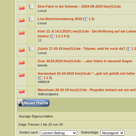
Eine Fahrt in die Schweiz - 23/24-08-2019 live@LV.de
Luxus
Live-Berichterstattung 2019
(
1
2
)
Luxus
Köln 13. & 14.3.2019 Live@LV.de - Die Hoffnung auf ein Leben, 
hierher
(
1
2
3
4
5
)
JJ
Zürich 17-03-19 live@LV.de - Träume, seid ihr noch da?
(
1
Luxus
Graz 30.03.2019 live@LV.de - ...den Glanz in tausend Augen
beenie
Amsterdam 01-04-2019 live@lv.de "...geh ich gefüllt mit heller
(
1
2
3
)
sidekick
Mannheim 28-03-19 live@LV.de - Propeller einfach mit mir mit
Vollmondpetra
Anzeige-Eigenschaften
Zeige Themen 1 bis 20 von 30
Sortiert nach
Reihenfolge