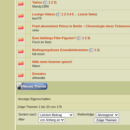
Tattoo
(
1
2
3
)
Mandy1989
Lustige Videos
(
1
2
3
4
5
...
Letzte Seite
)
lauri78
Feed abonnieren Prince in Berlin – Chronologie eines Ticketvor
vinto
Eure lieblings Film-Figuren?
(
1
2
3
)
Fisch im Netz
Bedingungsloses Grundeinkommen
(
1
2
)
full moon
Hilfe mein Internet spinnt!
Mann
Domains
ahluwalia
Anzeige-Eigenschaften
Zeige Themen 1 bis 20 von 175
Sortiert nach
Reihenfolge
Alter