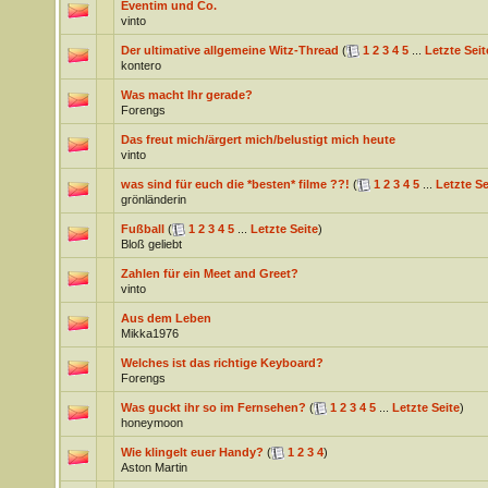
Eventim und Co.
vinto
Der ultimative allgemeine Witz-Thread
(
1
2
3
4
5
...
Letzte Seit
kontero
Was macht Ihr gerade?
Forengs
Das freut mich/ärgert mich/belustigt mich heute
vinto
was sind für euch die *besten* filme ??!
(
1
2
3
4
5
...
Letzte Se
grönländerin
Fußball
(
1
2
3
4
5
...
Letzte Seite
)
Bloß geliebt
Zahlen für ein Meet and Greet?
vinto
Aus dem Leben
Mikka1976
Welches ist das richtige Keyboard?
Forengs
Was guckt ihr so im Fernsehen?
(
1
2
3
4
5
...
Letzte Seite
)
honeymoon
Wie klingelt euer Handy?
(
1
2
3
4
)
Aston Martin