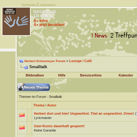
Startseite
|Â
Impressum
DAS IST LOS
CD / VINYL
Â» Infos
Â» jetzt bestellen!
»
Lounge / Café
Herbert Grönemeyer Forum
Smalltalk
Bilderalben
Hilfe
Benutzerliste
Kalender
Themen im Forum
: Smalltalk
Thema
/
Autor
Herbert dort und hier! Ungewöhnl. Titel an ungewöhnl. Orten!
(
Lyricmaster
User-Konto dauerhaft gesperrt!
Keine Garantie