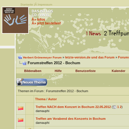
Startseite
|Â
Impressum
DAS IST LOS
CD / VINYL
Â» Infos
Â» jetzt bestellen!
»
letzte-version.de und das Forum
»
Forums
Herbert Grönemeyer Forum
Forumstreffen 2012 - Bochum
Bilderalben
Hilfe
Benutzerliste
Kalender
Themen im Forum
: Forumstreffen 2012 - Bochum
Thema
/
Autor
Treffen NACH dem Konzert in Bochum 22.05.2012
(
1
2
)
damauphi
Treffen am Vorabend des Konzerts in Bochum
damauphi