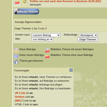
Treffen vor und nach dem Konzert in Bochum 22.05.2012
damauphi
Anzeige-Eigenschaften
Zeige Themen 1 bis 3 von 3
Sortiert nach
Reihenfolge
Alter
Neue Beiträge
Beliebtes Thema mit neuen Beiträgen
Keine neuen Beiträge
Beliebtes Thema ohne neue Beiträge
Thema geschlossen
Forumregeln
Es ist Ihnen
erlaubt
, neue Themen zu verfassen.
Es ist Ihnen
erlaubt
, auf Beiträge zu antworten.
Es ist Ihnen
erlaubt
, Anhänge anzufügen.
Es ist Ihnen
erlaubt
, Ihre Beiträge zu bearbeiten.
vB Code
ist
an
.
Smileys
sind
an
.
[IMG]
Code ist
an
.
HTML-Code ist
aus
.