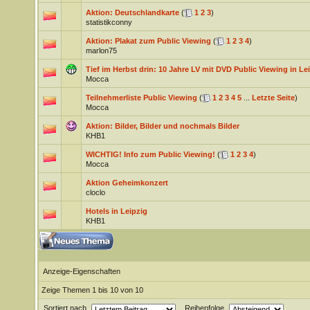
Aktion: Deutschlandkarte
(
1
2
3
)
statistikconny
Aktion: Plakat zum Public Viewing
(
1
2
3
4
)
marlon75
Tief im Herbst drin: 10 Jahre LV mit DVD Public Viewing in Le
Mocca
Teilnehmerliste Public Viewing
(
1
2
3
4
5
...
Letzte Seite
)
Mocca
Aktion: Bilder, Bilder und nochmals Bilder
KHB1
WICHTIG! Info zum Public Viewing!
(
1
2
3
4
)
Mocca
Aktion Geheimkonzert
cloclo
Hotels in Leipzig
KHB1
Anzeige-Eigenschaften
Zeige Themen 1 bis 10 von 10
Sortiert nach
Reihenfolge