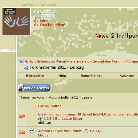
Startseite
|Â
Impressum
DAS IST LOS
CD / VINYL
Â» Infos
Â» jetzt bestellen!
»
letzte-version.de und das Forum
»
Forums
Herbert Grönemeyer Forum
Forumstreffen 2011 - Leipzig
Bilderalben
Hilfe
Benutzerliste
Kalender
Themen im Forum
: Forumstreffen 2011 - Leipzig
Thema
/
Autor
Erzähl mir von morgen: 10 Jahre! live@LV.de ...und eine gro
(
1
2
3
4
5
...
Letzte Seite
)
christian
Aktion: Du bist das Forum!
(
1
2
3
4
)
Mocca