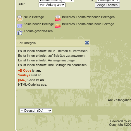
Alter
Neue Beiträge
Beliebtes Thema mit neuen Beiträgen
Keine neuen Beiträge
Beliebtes Thema ohne neue Beiträge
Thema geschlossen
Forumregeln
Es ist Ihnen
erlaubt
, neue Themen zu verfassen.
Es ist Ihnen
erlaubt
, auf Beiträge zu antworten.
Es ist Ihnen
erlaubt
, Anhänge anzufügen.
Es ist Ihnen
erlaubt
, Ihre Beiträge zu bearbeiten.
vB Code
ist
an
.
Smileys
sind
an
.
[IMG]
Code ist
an
.
HTML-Code ist
aus
.
Alle Zeitangaben
Powered by vBu
Copyright ©2000