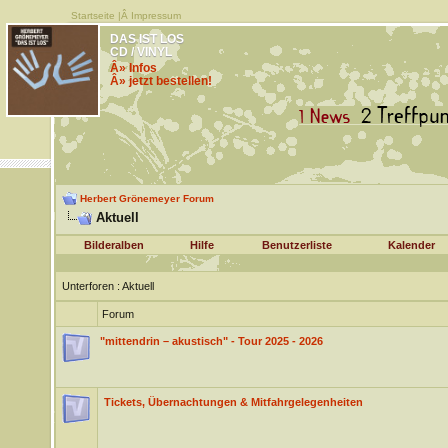
Startseite
|Â
Impressum
DAS IST LOS
CD / VINYL
Â» Infos
Â» jetzt bestellen!
Herbert Grönemeyer Forum
Aktuell
Bilderalben
Hilfe
Benutzerliste
Kalender
Unterforen
: Aktuell
Forum
"mittendrin – akustisch" - Tour 2025 - 2026
Tickets, Übernachtungen & Mitfahrgelegenheiten