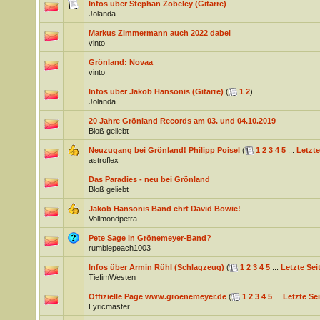
Infos über Stephan Zobeley (Gitarre)
Jolanda
Markus Zimmermann auch 2022 dabei
vinto
Grönland: Novaa
vinto
Infos über Jakob Hansonis (Gitarre)
(
1
2
)
Jolanda
20 Jahre Grönland Records am 03. und 04.10.2019
Bloß geliebt
Neuzugang bei Grönland! Philipp Poisel
(
1
2
3
4
5
...
Letzte
astroflex
Das Paradies - neu bei Grönland
Bloß geliebt
Jakob Hansonis Band ehrt David Bowie!
Vollmondpetra
Pete Sage in Grönemeyer-Band?
rumblepeach1003
Infos über Armin Rühl (Schlagzeug)
(
1
2
3
4
5
...
Letzte Sei
TiefimWesten
Offizielle Page www.groenemeyer.de
(
1
2
3
4
5
...
Letzte Sei
Lyricmaster