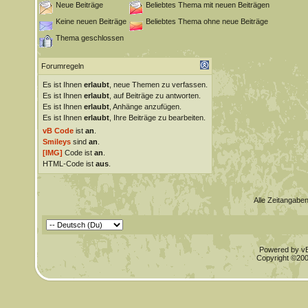
Neue Beiträge
Beliebtes Thema mit neuen Beiträgen
Keine neuen Beiträge
Beliebtes Thema ohne neue Beiträge
Thema geschlossen
Forumregeln
Es ist Ihnen
erlaubt
, neue Themen zu verfassen.
Es ist Ihnen
erlaubt
, auf Beiträge zu antworten.
Es ist Ihnen
erlaubt
, Anhänge anzufügen.
Es ist Ihnen
erlaubt
, Ihre Beiträge zu bearbeiten.
vB Code
ist
an
.
Smileys
sind
an
.
[IMG]
Code ist
an
.
HTML-Code ist
aus
.
Alle Zeitangaben
Powered by vBu
Copyright ©2000