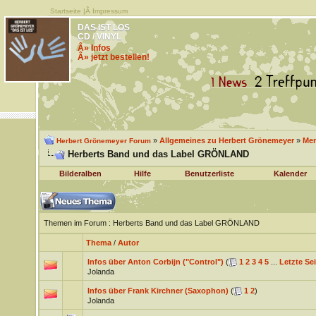
Startseite
|Â
Impressum
DAS IST LOS
CD / VINYL
Â» Infos
Â» jetzt bestellen!
»
Allgemeines zu Herbert Grönemeyer
»
Men
Herbert Grönemeyer Forum
Herberts Band und das Label GRÖNLAND
Bilderalben
Hilfe
Benutzerliste
Kalender
Themen im Forum
: Herberts Band und das Label GRÖNLAND
Thema
/
Autor
Infos über Anton Corbijn ("Control")
(
1
2
3
4
5
...
Letzte Sei
Jolanda
Infos über Frank Kirchner (Saxophon)
(
1
2
)
Jolanda