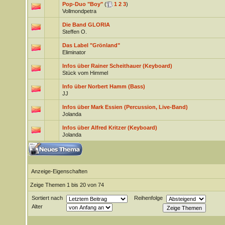
Pop-Duo "Boy"
(
1
2
3
)
Vollmondpetra
Die Band GLORIA
Steffen O.
Das Label "Grönland"
Eliminator
Infos über Rainer Scheithauer (Keyboard)
Stück vom Himmel
Info über Norbert Hamm (Bass)
JJ
Infos über Mark Essien (Percussion, Live-Band)
Jolanda
Infos über Alfred Kritzer (Keyboard)
Jolanda
Anzeige-Eigenschaften
Zeige Themen 1 bis 20 von 74
Sortiert nach
Reihenfolge
Alter