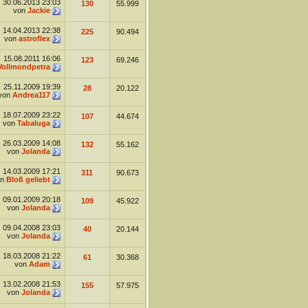
30.06.2013
23:03
130
55.999
von
Jackie
14.04.2013
22:38
225
90.494
von
astroflex
15.08.2011
16:06
123
69.246
Vollmondpetra
25.11.2009
19:39
28
20.122
von
Andrea117
18.07.2009
23:22
107
44.674
von
Tabaluga
26.03.2009
14:08
132
55.162
von
Jolanda
14.03.2009
17:21
311
90.673
on
Bloß geliebt
09.01.2009
20:18
109
45.922
von
Jolanda
09.04.2008
23:03
40
20.144
von
Jolanda
18.03.2008
21:22
61
30.368
von
Adam
13.02.2008
21:53
155
57.975
von
Jolanda