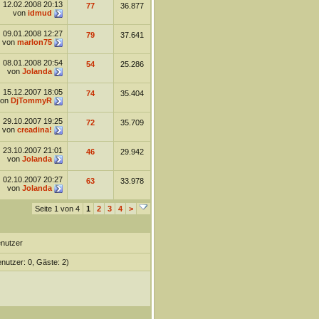
12.02.2008
20:13
77
36.877
von
idmud
09.01.2008
12:27
79
37.641
von
marlon75
08.01.2008
20:54
54
25.286
von
Jolanda
15.12.2007
18:05
74
35.404
von
DjTommyR
29.10.2007
19:25
72
35.709
von
creadina!
23.10.2007
21:01
46
29.942
von
Jolanda
02.10.2007
20:27
63
33.978
von
Jolanda
Seite 1 von 4
1
2
3
4
>
enutzer
enutzer: 0, Gäste: 2)