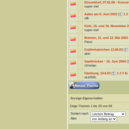
Düsseldorf, 07.01.05 - Konzer
super-mel
Aalen am 8. Juni 2003
(
1
2
zilli
Köln, 15. und 16. November 2
super-mel
Bremen, 11. und 12. Mai 2003
Passi
Gräfenhainichen 13.06.03
(
akki
Saarbrücken - 15. Juni 2004
(
christian
Hamburg, 10.6.03
(
1
2
3
4
)
aLk0h0L
Anzeige-Eigenschaften
Zeige Themen 1 bis 20 von 69
Sortiert nach
Alter