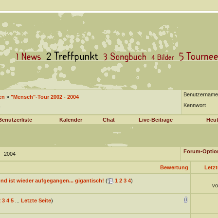
Benutzername
en
»
"Mensch"-Tour 2002 - 2004
Kennwort
Benutzerliste
Kalender
Chat
Live-Beiträge
Heut
Forum-Optio
 - 2004
Bewertung
Letzt
nd ist wieder aufgegangen... gigantisch!
(
1
2
3
4
)
v
2
3
4
5
...
Letzte Seite
)