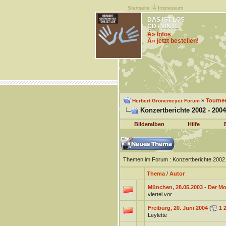
Startseite
|Â
Impressum
DAS IST LOS
CD / VINYL
Â» Infos
Â» jetzt bestellen!
»
Tourne
Herbert Grönemeyer Forum
Konzertberichte 2002 - 2004
Bilderalben
Hilfe
Themen im Forum
: Konzertberichte 2002
Thema
/
Autor
München, 28.05.2003 - Der Mo
viertel vor
Freiburg, 20. Juni 2004
(
1
Leylette