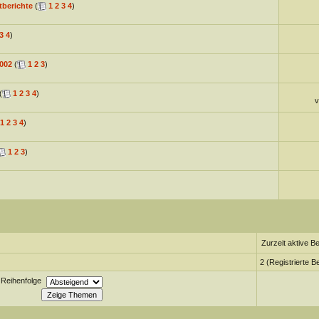
tberichte
(
1
2
3
4
)
3
4
)
002
(
1
2
3
)
(
1
2
3
4
)
1
2
3
4
)
1
2
3
)
Zurzeit aktive B
2 (Registrierte B
Reihenfolge