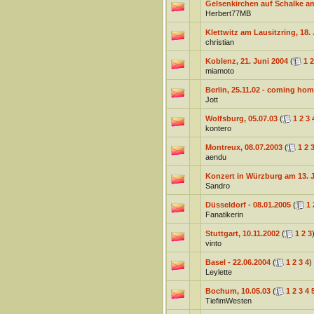
Gelsenkirchen auf Schalke am
Herbert77MB
Klettwitz am Lausitzring, 18.
christian
Koblenz, 21. Juni 2004
(
1
2
miamoto
Berlin, 25.11.02 - coming hom
Jott
Wolfsburg, 05.07.03
(
1
2
3
kontero
Montreux, 08.07.2003
(
1
2
aendu
Konzert in Würzburg am 13. 
Sandro
Düsseldorf - 08.01.2005
(
1
Fanatikerin
Stuttgart, 10.11.2002
(
1
2
3
vinto
Basel - 22.06.2004
(
1
2
3
4
)
Leylette
Bochum, 10.05.03
(
1
2
3
4
TiefimWesten