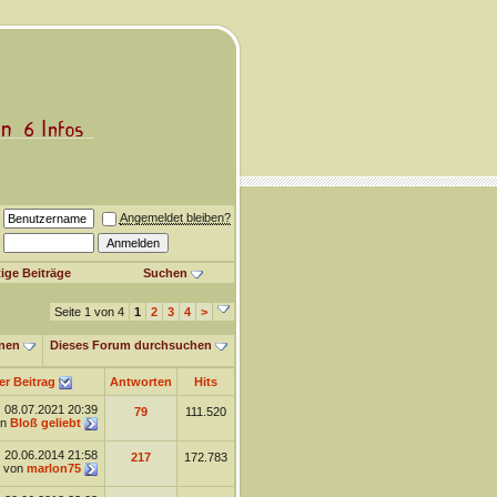
Angemeldet bleiben?
ige Beiträge
Suchen
Seite 1 von 4
1
2
3
4
>
nen
Dieses Forum durchsuchen
er Beitrag
Antworten
Hits
08.07.2021
20:39
79
111.520
on
Bloß geliebt
20.06.2014
21:58
217
172.783
von
marlon75