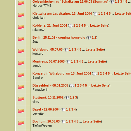
Gelsenkirchen auf Schalke am 15.06.03 (Sonntag)
(
1
2
3
4
5
..
Herbert77MB
Klettwitz am Lausitzring, 18. Juni 2004
(
1
2
3
4
5
...
Letzte Sei
christian
Koblenz, 21. Juni 2004
(
1
2
3
4
5
...
Letzte Seite
)
miamoto
Berlin, 25.11.02 - coming home gig
(
1
2
)
Jott
Wolfsburg, 05.07.03
(
1
2
3
4
5
...
Letzte Seite
)
kontero
Montreux, 08.07.2003
(
1
2
3
4
5
...
Letzte Seite
)
aendu
Konzert in Würzburg am 13. Juni 2004
(
1
2
3
4
5
...
Letzte Seit
Sandro
Düsseldorf - 08.01.2005
(
1
2
3
4
5
...
Letzte Seite
)
Fanatikerin
Stuttgart, 10.11.2002
(
1
2
3
)
vinto
Basel - 22.06.2004
(
1
2
3
4
)
Leylette
Bochum, 10.05.03
(
1
2
3
4
5
...
Letzte Seite
)
TiefimWesten