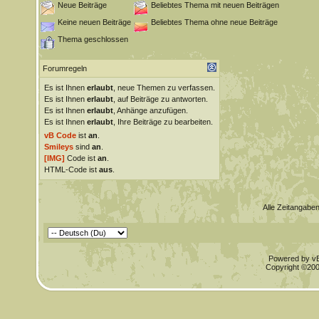
Neue Beiträge
Beliebtes Thema mit neuen Beiträgen
Keine neuen Beiträge
Beliebtes Thema ohne neue Beiträge
Thema geschlossen
Forumregeln
Es ist Ihnen
erlaubt
, neue Themen zu verfassen.
Es ist Ihnen
erlaubt
, auf Beiträge zu antworten.
Es ist Ihnen
erlaubt
, Anhänge anzufügen.
Es ist Ihnen
erlaubt
, Ihre Beiträge zu bearbeiten.
vB Code
ist
an
.
Smileys
sind
an
.
[IMG]
Code ist
an
.
HTML-Code ist
aus
.
Alle Zeitangaben
Powered by vBu
Copyright ©2000