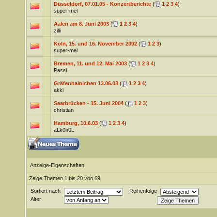
Düsseldorf, 07.01.05 - Konzertberichte
(
1
2
3
4
)
super-mel
Aalen am 8. Juni 2003
(
1
2
3
4
)
zilli
Köln, 15. und 16. November 2002
(
1
2
3
)
super-mel
Bremen, 11. und 12. Mai 2003
(
1
2
3
4
)
Passi
Gräfenhainichen 13.06.03
(
1
2
3
4
)
akki
Saarbrücken - 15. Juni 2004
(
1
2
3
)
christian
Hamburg, 10.6.03
(
1
2
3
4
)
aLk0h0L
Anzeige-Eigenschaften
Zeige Themen 1 bis 20 von 69
Sortiert nach
Reihenfolge
Alter