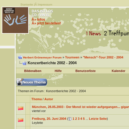
Startseite
|Â
Impressum
DAS IST LOS
CD / VINYL
Â» Infos
Â» jetzt bestellen!
»
Tourneen
»
"Mensch"-Tour 2002 - 2004
Herbert Grönemeyer Forum
Konzertberichte 2002 - 2004
Bilderalben
Hilfe
Benutzerliste
Kalender
Themen im Forum
: Konzertberichte 2002 - 2004
Thema
/
Autor
München, 28.05.2003 - Der Mond ist wieder aufgegangen... gigan
viertel vor
Freiburg, 20. Juni 2004
(
1
2
3
4
5
...
Letzte Seite
)
Leylette