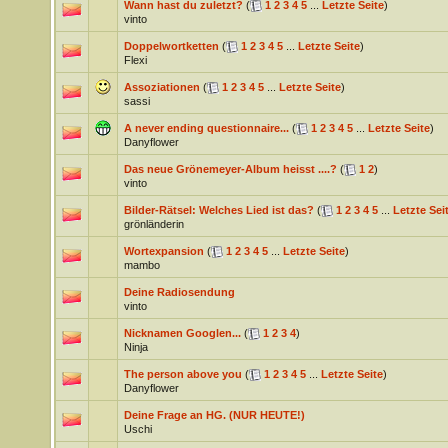
Wann hast du zuletzt?
(
1
2
3
4
5
...
Letzte Seite
)
vinto
Doppelwortketten
(
1
2
3
4
5
...
Letzte Seite
)
Flexi
Assoziationen
(
1
2
3
4
5
...
Letzte Seite
)
sassi
A never ending questionnaire...
(
1
2
3
4
5
...
Letzte Seite
)
Danyflower
Das neue Grönemeyer-Album heisst ....?
(
1
2
)
vinto
Bilder-Rätsel: Welches Lied ist das?
(
1
2
3
4
5
...
Letzte Sei
grönländerin
Wortexpansion
(
1
2
3
4
5
...
Letzte Seite
)
mambo
Deine Radiosendung
vinto
Nicknamen Googlen...
(
1
2
3
4
)
Ninja
The person above you
(
1
2
3
4
5
...
Letzte Seite
)
Danyflower
Deine Frage an HG. (NUR HEUTE!)
Uschi