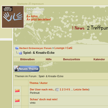
Startseite
|Â
Impressum
DAS IST LOS
CD / VINYL
Â» Infos
Â» jetzt bestellen!
»
Lounge / Café
Herbert Grönemeyer Forum
Spiel- & Kreativ-Ecke
Bilderalben
Hilfe
Benutzerliste
Kalender
Themen im Forum
: Spiel- & Kreativ-Ecke
Thema
/
Autor
Der User nach mir...
(
1
2
3
4
5
...
Letzte Seite
)
Perlmutt
Schau' doch mal rein!
vinto