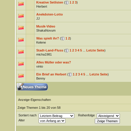
Kreative Setlisten
(
1
2
3
)
Herbert
Anekdoten-Lotto
JJ
Musik-Video
ShakaNovum
Was spielt ihr?
(
1
2
)
Kelene
Stadt-Land-Fluss
(
1
2
3
4
5
...
Letzte Seite
)
micha1981
Alles Müller oder was?
vinto
Ein Brief an Herbert
(
1
2
3
4
5
...
Letzte Seite
)
Benny
Anzeige-Eigenschaften
Zeige Themen 1 bis 20 von 58
Sortiert nach
Reihenfolge
Alter