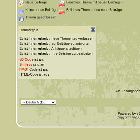
Neue Beiträge
Beliebtes Thema mit neuen Beiträgen
Keine neuen Beiträge
Beliebtes Thema ohne neue Beiträge
Thema geschlossen
Forumregeln
Es ist Ihnen
erlaubt
, neue Themen zu verfassen.
Es ist Ihnen
erlaubt
, auf Beiträge zu antworten.
Es ist Ihnen
erlaubt
, Anhänge anzufügen.
Es ist Ihnen
erlaubt
, Ihre Beiträge zu bearbeiten.
vB Code
ist
an
.
Smileys
sind
an
.
[IMG]
Code ist
an
.
HTML-Code ist
aus
.
Alle Zeitangaben
Powered by vBu
Copyright ©2000