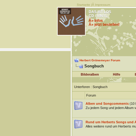
Startseite
|Â
Impressum
DAS IST LOS
CD / VINYL
Â» Infos
Â» jetzt bestellen!
Herbert Grönemeyer Forum
Songbuch
Bilderalben
Hilfe
Unterforen
: Songbuch
Forum
Alben und Songcomments
(10 
Zu jedem Song und jedem Album v
Rund um Herberts Songs und 
Alles weitere rund um Herberts m