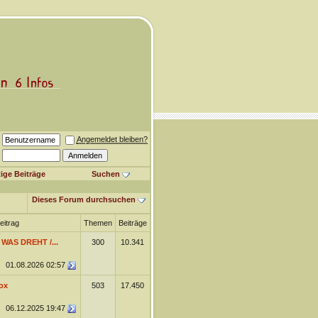
Angemeldet bleiben?
ige Beiträge
Suchen
Dieses Forum durchsuchen
eitrag
Themen
Beiträge
 WAS DREHT /...
300
10.341
01.08.2026
02:57
ox
503
17.450
06.12.2025
19:47