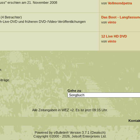
uss" erschien am 21. November 2008
von
Vollmondpetra
(4 Betrachter)
Das Boot - Langfassung
-Live-DVD und früheren DVD-/Video-Veröffentlichungen
von
vinto
12 Live HD DVD
von
vinto
e.
iträge.
Gehe zu
Alle Zeitangaben in WEZ +2. Es ist jetzt
09:15
Uhr.
Kontak
Powered by vBulletin® Version 3.7.1 (Deutsch)
Copyright ©2000 - 2026, Jelsoft Enterprises Ltd.