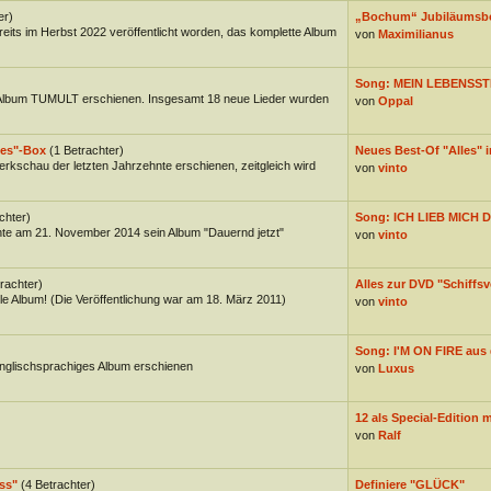
er)
„Bochum“ Jubiläumsb
reits im Herbst 2022 veröffentlicht worden, das komplette Album
von
Maximilianus
Song: MEIN LEBENSST
Album TUMULT erschienen. Insgesamt 18 neue Lieder wurden
von
Oppal
les"-Box
(1 Betrachter)
Neues Best-Of "Alles" in
erkschau der letzten Jahrzehnte erschienen, zeitgleich wird
von
vinto
chter)
Song: ICH LIEB MICH D
hte am 21. November 2014 sein Album "Dauernd jetzt"
von
vinto
rachter)
Alles zur DVD "Schiffsv
e Album! (Die Veröffentlichung war am 18. März 2011)
von
vinto
Song: I'M ON FIRE aus 
englischsprachiges Album erschienen
von
Luxus
12 als Special-Edition mi
von
Ralf
ss"
(4 Betrachter)
Definiere "GLÜCK"