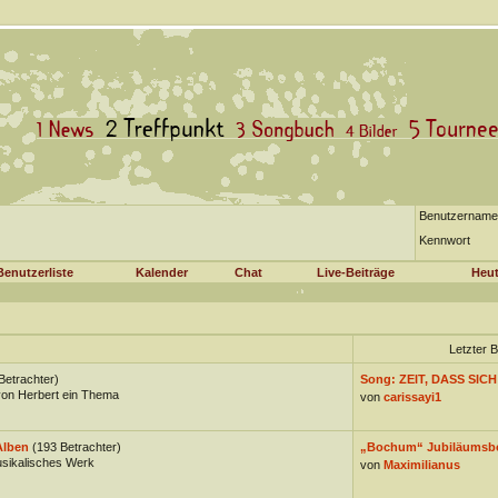
Benutzername
Kennwort
Benutzerliste
Kalender
Chat
Live-Beiträge
Heut
Letzter B
Betrachter)
Song: ZEIT, DASS SICH
on Herbert ein Thema
von
carissayi1
Alben
(193 Betrachter)
„Bochum“ Jubiläumsb
usikalisches Werk
von
Maximilianus