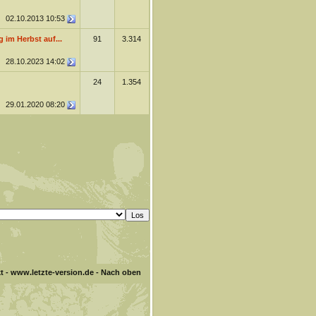
02.10.2013
10:53
 im Herbst auf...
91
3.314
28.10.2023
14:02
24
1.354
29.01.2020
08:20
t
-
www.letzte-version.de
-
Nach oben