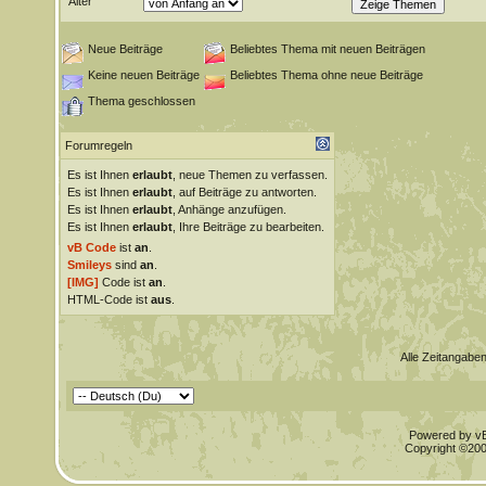
Alter
Neue Beiträge
Beliebtes Thema mit neuen Beiträgen
Keine neuen Beiträge
Beliebtes Thema ohne neue Beiträge
Thema geschlossen
Forumregeln
Es ist Ihnen
erlaubt
, neue Themen zu verfassen.
Es ist Ihnen
erlaubt
, auf Beiträge zu antworten.
Es ist Ihnen
erlaubt
, Anhänge anzufügen.
Es ist Ihnen
erlaubt
, Ihre Beiträge zu bearbeiten.
vB Code
ist
an
.
Smileys
sind
an
.
[IMG]
Code ist
an
.
HTML-Code ist
aus
.
Alle Zeitangaben
Powered by vBu
Copyright ©2000