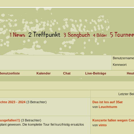
Benutzername
Kennwort
Benutzerliste
Kalender
Chat
Live-Beiträge
Heut
Letzter Be
ichte 2023 - 2024
(3 Betrachter)
Das ist los auf 3Sat
von
Leuchtturm
usgefallen!!)
(3 Betrachter)
Konzerte fallen wegen Co
lant gewesen. Die komplette Tour fiel kurzfristig ersatzlos
von
vinto