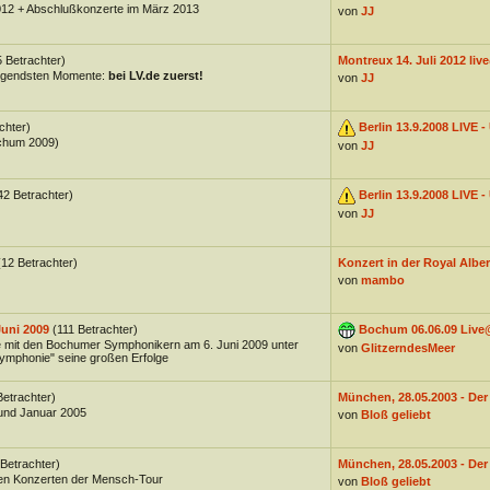
012 + Abschlußkonzerte im März 2013
von
JJ
5 Betrachter)
Montreux 14. Juli 2012 live
wegendsten Momente:
bei LV.de zuerst!
von
JJ
chter)
Berlin 13.9.2008 LIVE -
chum 2009)
von
JJ
42 Betrachter)
Berlin 13.9.2008 LIVE -
von
JJ
(12 Betrachter)
Konzert in der Royal Albert 
von
mambo
uni 2009
(111 Betrachter)
Bochum 06.06.09 Live@L
 mit den Bochumer Symphonikern am 6. Juni 2009 unter
von
GlitzerndesMeer
mphonie" seine großen Erfolge
Betrachter)
München, 28.05.2003 - Der 
und Januar 2005
von
Bloß geliebt
 Betrachter)
München, 28.05.2003 - Der 
den Konzerten der Mensch-Tour
von
Bloß geliebt