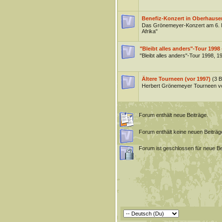
Benefiz-Konzert in Oberhause
Das Grönemeyer-Konzert am 6. 
Afrika"
"Bleibt alles anders"-Tour 1998 
"Bleibt alles anders"-Tour 1998, 
Ältere Tourneen (vor 1997)
(3 B
Herbert Grönemeyer Tourneen v
Forum enthält neue Beiträge.
Forum enthält keine neuen Beiträg
Forum ist geschlossen für neue Be