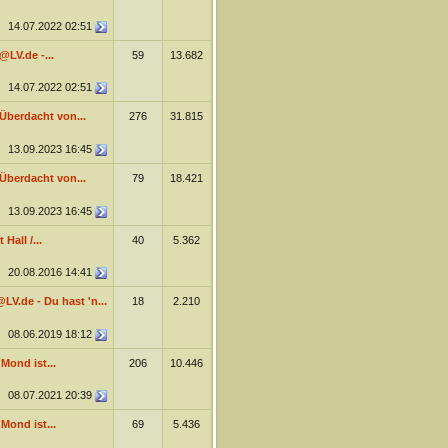
14.07.2022
02:51
@LV.de -...
59
13.682
14.07.2022
02:51
 Überdacht von...
276
31.815
13.09.2023
16:45
 Überdacht von...
79
18.421
13.09.2023
16:45
Hall /...
40
5.362
20.08.2016
14:41
V.de - Du hast 'n...
18
2.210
08.06.2019
18:12
Mond ist...
206
10.446
08.07.2021
20:39
Mond ist...
69
5.436