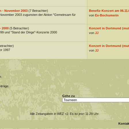
n - November 2003
(7 Betrachter)
Benefiz-Konzert am 06.11.0
November 2003 zugunsten der Aktion "Gemeinsam für
von
Ex-Bochumerin
- 2000
(5 Betrachter)
Konzert in Dortmund (mut
1999 und "Stand der Dinge"-Konzerte 2000
von
JJ
etrachter)
Konzert in Dortmund (mut
or 1997
von
JJ
e.
iträge.
Gehe zu
Alle Zeitangaben in WEZ +2. Es ist jetzt
11:29
Uhr.
Kontak