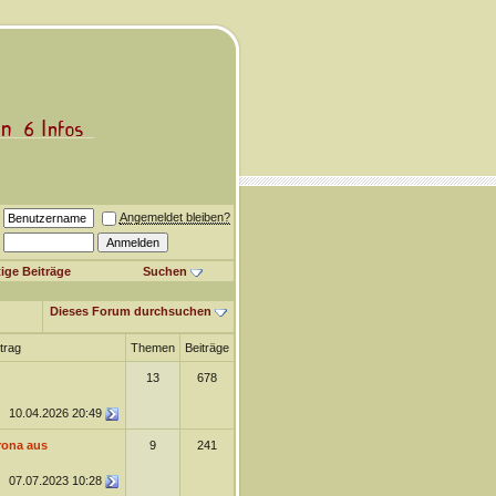
Angemeldet bleiben?
ige Beiträge
Suchen
Dieses Forum durchsuchen
itrag
Themen
Beiträge
13
678
10.04.2026
20:49
rona aus
9
241
07.07.2023
10:28