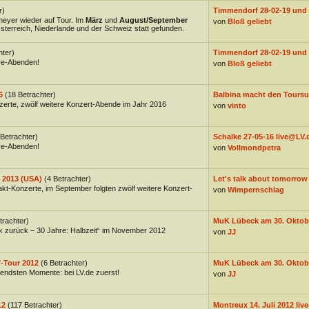
r)
Timmendorf 28-02-19 und 0
eyer wieder auf Tour. Im
März
und
August/September
von
Bloß geliebt
sterreich, Niederlande und der Schweiz statt gefunden.
hter)
Timmendorf 28-02-19 und 0
ive-Abenden!
von
Bloß geliebt
6
(18 Betrachter)
Balbina macht den Toursu
zerte, zwölf weitere Konzert-Abende im Jahr 2016
von
vinto
 Betrachter)
Schalke 27-05-16 live@LV.de
ive-Abenden!
von
Vollmondpetra
e 2013 (USA)
(4 Betrachter)
Let's talk about tomorrow 
kt-Konzerte, im September folgten zwölf weitere Konzert-
von
Wimpernschlag
trachter)
MuK Lübeck am 30. Oktobe
ck zurück – 30 Jahre: Halbzeit“ im November 2012
von
JJ
"-Tour 2012
(6 Betrachter)
MuK Lübeck am 30. Oktobe
gendsten Momente: bei LV.de zuerst!
von
JJ
12
(117 Betrachter)
Montreux 14. Juli 2012 live