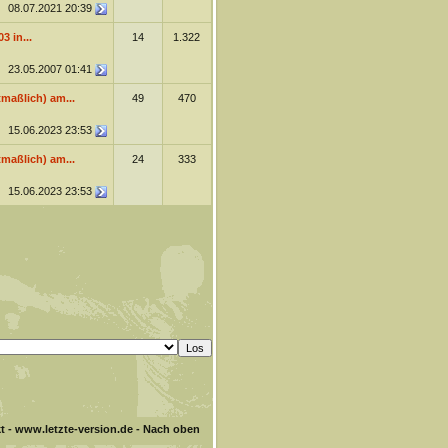
08.07.2021
20:39
3 in...
14
1.322
23.05.2007
01:41
maßlich) am...
49
470
15.06.2023
23:53
maßlich) am...
24
333
15.06.2023
23:53
t
-
www.letzte-version.de
-
Nach oben