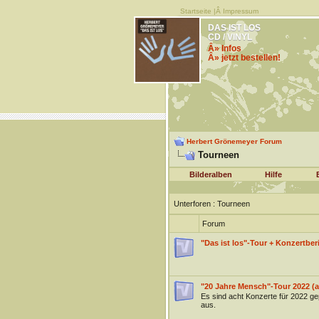
Startseite
|Â
Impressum
DAS IST LOS
CD / VINYL
Â» Infos
Â» jetzt bestellen!
Herbert Grönemeyer Forum
Tourneen
Bilderalben
Hilfe
Unterforen
: Tourneen
Forum
"Das ist los"-Tour + Konzertber
"20 Jahre Mensch"-Tour 2022 (a
Es sind acht Konzerte für 2022 gep
aus.