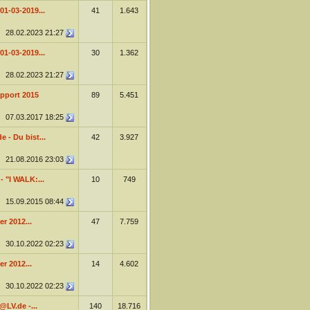
1-03-2019...
41
1.643
28.02.2023
21:27
1-03-2019...
30
1.362
28.02.2023
21:27
pport 2015
89
5.451
07.03.2017
18:25
 - Du bist...
42
3.927
21.08.2016
23:03
- "I WALK:...
10
749
15.09.2015
08:44
r 2012...
47
7.759
30.10.2022
02:23
r 2012...
14
4.602
30.10.2022
02:23
@LV.de -...
140
18.716