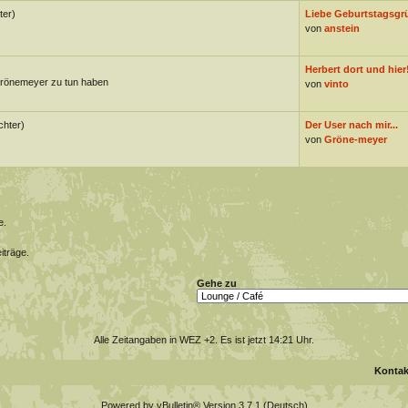
ter)
Liebe Geburtstagsgr
von
anstein
Herbert dort und hier
Grönemeyer zu tun haben
von
vinto
chter)
Der User nach mir...
von
Gröne-meyer
e.
iträge.
Gehe zu
Alle Zeitangaben in WEZ +2. Es ist jetzt
14:21
Uhr.
Kontak
Powered by vBulletin® Version 3.7.1 (Deutsch)