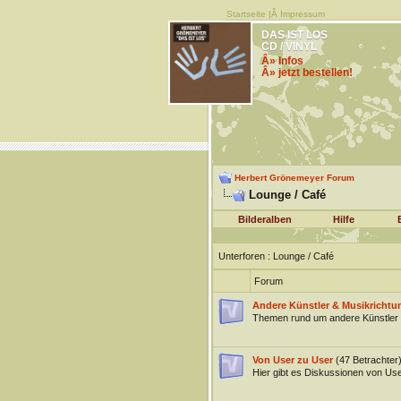
Startseite
|Â
Impressum
DAS IST LOS
CD / VINYL
Â» Infos
Â» jetzt bestellen!
Herbert Grönemeyer Forum
Lounge / Café
Bilderalben
Hilfe
Unterforen
: Lounge / Café
Forum
Andere Künstler & Musikrichtu
Themen rund um andere Künstler 
Von User zu User
(47 Betrachter
Hier gibt es Diskussionen von Us