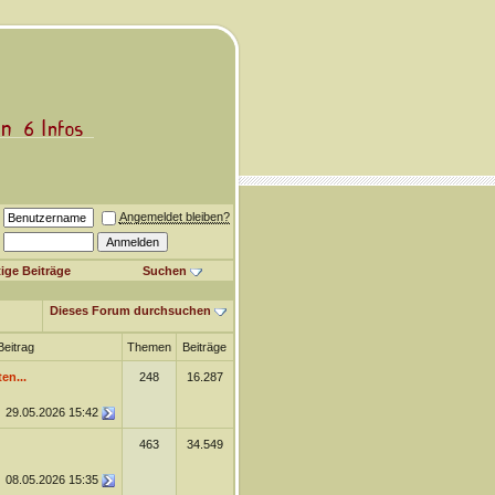
Angemeldet bleiben?
ige Beiträge
Suchen
Dieses Forum durchsuchen
Beitrag
Themen
Beiträge
en...
248
16.287
29.05.2026
15:42
463
34.549
08.05.2026
15:35