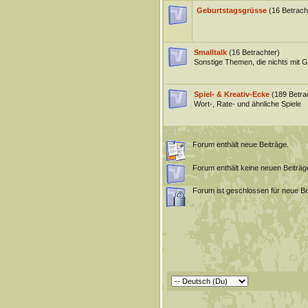
Geburtstagsgrüsse
(16 Betrach
Smalltalk
(16 Betrachter)
Sonstige Themen, die nichts mit 
Spiel- & Kreativ-Ecke
(189 Betra
Wort-, Rate- und ähnliche Spiele
Forum enthält neue Beiträge.
Forum enthält keine neuen Beiträg
Forum ist geschlossen für neue Be