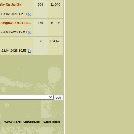
üße für JanGa
288
11.648
03.02.2021
17:19
! Ungewöhnl. Titel...
175
10.704
06.03.2026
19:03
58
134.675
22.04.2026
19:53
t
-
www.letzte-version.de
-
Nach oben