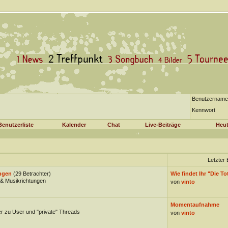
Benutzername
Kennwort
Benutzerliste
Kalender
Chat
Live-Beiträge
Heut
Letzter 
ngen
(29 Betrachter)
Wie findet Ihr "Die Tot
& Musikrichtungen
von
vinto
)
Momentaufnahme
er zu User und "private" Threads
von
vinto