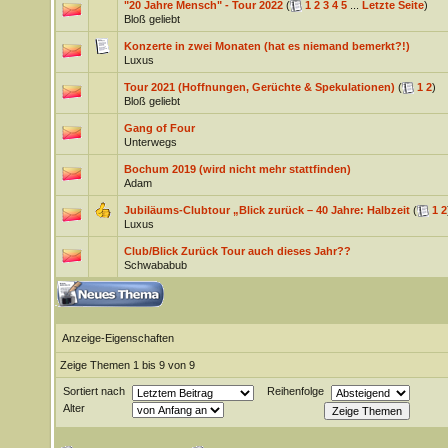
"20 Jahre Mensch" - Tour 2022
(
1
2
3
4
5
...
Letzte Seite
)
Bloß geliebt
Konzerte in zwei Monaten (hat es niemand bemerkt?!)
Luxus
Tour 2021 (Hoffnungen, Gerüchte & Spekulationen)
(
1
2
)
Bloß geliebt
Gang of Four
Unterwegs
Bochum 2019 (wird nicht mehr stattfinden)
Adam
Jubiläums-Clubtour „Blick zurück – 40 Jahre: Halbzeit
(
1
2
Luxus
Club/Blick Zurück Tour auch dieses Jahr??
Schwababub
Anzeige-Eigenschaften
Zeige Themen 1 bis 9 von 9
Sortiert nach
Reihenfolge
Alter