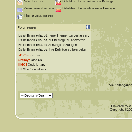
Neue Beiträge
Beliebtes Thema mit neuen Beiträgen
Keine neuen Beiträge
Beliebtes Thema ohne neue Beiträge
Thema geschlossen
Forumregeln
Es ist Ihnen
erlaubt
, neue Themen zu verfassen.
Es ist Ihnen
erlaubt
, auf Beiträge zu antworten.
Es ist Ihnen
erlaubt
, Anhänge anzufügen.
Es ist Ihnen
erlaubt
, Ihre Beiträge zu bearbeiten.
vB Code
ist
an
.
Smileys
sind
an
.
[IMG]
Code ist
an
.
HTML-Code ist
aus
.
Alle Zeitangaben
Powered by vBu
Copyright ©2000