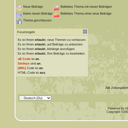
Neue Beiträge
Beliebtes Thema mit neuen Beiträgen
Keine neuen Beiträge
Beliebtes Thema ohne neue Beiträge
Thema geschlossen
Forumregeln
Es ist Ihnen
erlaubt
, neue Themen zu verfassen.
Es ist Ihnen
erlaubt
, auf Beiträge zu antworten.
Es ist Ihnen
erlaubt
, Anhänge anzufügen.
Es ist Ihnen
erlaubt
, Ihre Beiträge zu bearbeiten.
vB Code
ist
an
.
Smileys
sind
an
.
[IMG]
Code ist
an
.
HTML-Code ist
aus
.
Alle Zeitangaben
Powered by vBu
Copyright ©2000