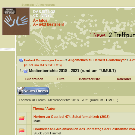
Startseite
|Â
Impressum
DAS IST LOS
CD / VINYL
Â» Infos
Â» jetzt bestellen!
»
Allgemeines zu Herbert Grönemeyer
»
Akt
Herbert Grönemeyer Forum
(rund um DAS IST LOS)
Medienberichte 2018 - 2021 (rund um TUMULT)
Bilderalben
Hilfe
Benutzerliste
Kalender
Themen im Forum
: Medienberichte 2018 - 2021 (rund um TUMULT)
Thema
/
Autor
Herbert zu Gast bei 474. Schaffermahlzeit (2018)
Matti
Bookrelease-Gala anlässlich des Jahrestags der Festnahme von 
Stück vom Himmel