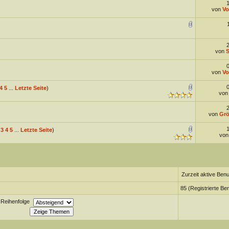
von
Vo
von
von
Vo
4
5
...
Letzte Seite
)
vo
von
Grö
3
4
5
...
Letzte Seite
)
vo
Zurzeit aktive Benu
85 (Registrierte Be
Reihenfolge