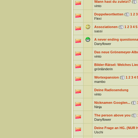
Wann hast du zuletzt?
(
vinto
Doppelwortketten
(
1
2
3
Flexi
Assoziationen
(
1
2
3
4
5
sassi
A never ending questionnai
Danyflower
Das neue Grönemeyer-Album
vinto
Bilder-Rätsel: Welches Lied
grönländerin
Wortexpansion
(
1
2
3
4
mambo
Deine Radiosendung
vinto
Nicknamen Googlen...
(
Ninja
The person above you
(
Danyflower
Deine Frage an HG. (NUR 
Uschi