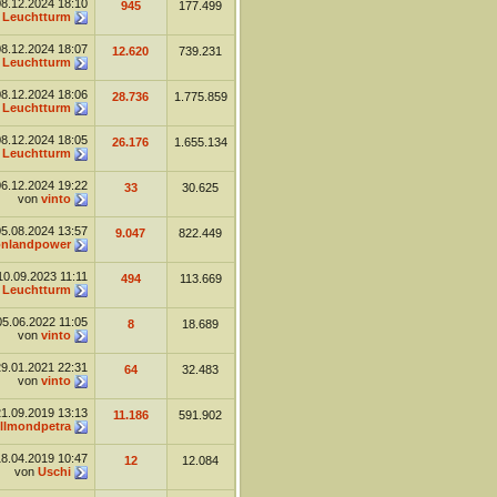
08.12.2024
18:10
945
177.499
n
Leuchtturm
08.12.2024
18:07
12.620
739.231
n
Leuchtturm
08.12.2024
18:06
28.736
1.775.859
n
Leuchtturm
08.12.2024
18:05
26.176
1.655.134
n
Leuchtturm
06.12.2024
19:22
33
30.625
von
vinto
05.08.2024
13:57
9.047
822.449
nlandpower
10.09.2023
11:11
494
113.669
n
Leuchtturm
05.06.2022
11:05
8
18.689
von
vinto
29.01.2021
22:31
64
32.483
von
vinto
21.09.2019
13:13
11.186
591.902
llmondpetra
18.04.2019
10:47
12
12.084
von
Uschi