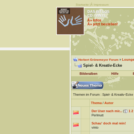
Startseite
|Â
Impressum
DAS IST LOS
CD / VINYL
Â» Infos
Â» jetzt bestellen!
»
Lounge 
Herbert Grönemeyer Forum
Spiel- & Kreativ-Ecke
Bilderalben
Hilfe
Themen im Forum
: Spiel- & Kreativ-Ecke
Thema
/
Autor
Der User nach mir...
(
1
2
Perlmutt
Schau' doch mal rein!
vinto