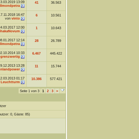
13.03.2019
13:09
41
36.563
llmondpetra
17.11.2018
16:47
6
10.561
von
vinto
24.03.2017
12:00
1
10.643
ShakaNovum
08.01.2017
12:14
28
26.789
llmondpetra
02.10.2014
10:33
6.467
445.422
n
grenzwertig
29.12.2013
13:28
11
15.744
nlandpower
12.03.2013
01:17
10.386
577.421
n
Leuchtturm
Seite 1 von 3
1
2
3
>
tzer
nutzer: 0, Gäste: 85)