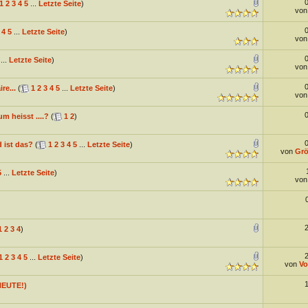
1
2
3
4
5
...
Letzte Seite
)
vo
4
5
...
Letzte Seite
)
vo
...
Letzte Seite
)
vo
re...
(
1
2
3
4
5
...
Letzte Seite
)
vo
 heisst ....?
(
1
2
)
 ist das?
(
1
2
3
4
5
...
Letzte Seite
)
von
Grö
5
...
Letzte Seite
)
vo
1
2
3
4
)
1
2
3
4
5
...
Letzte Seite
)
von
Vo
HEUTE!)