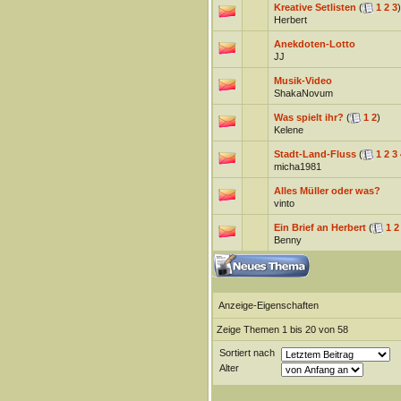
Kreative Setlisten
(
1
2
3
)
Herbert
Anekdoten-Lotto
JJ
Musik-Video
ShakaNovum
Was spielt ihr?
(
1
2
)
Kelene
Stadt-Land-Fluss
(
1
2
3
micha1981
Alles Müller oder was?
vinto
Ein Brief an Herbert
(
1
2
Benny
Anzeige-Eigenschaften
Zeige Themen 1 bis 20 von 58
Sortiert nach
Alter