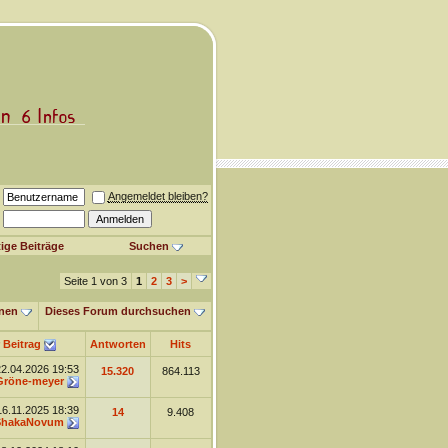
Angemeldet bleiben?
ige Beiträge
Suchen
Seite 1 von 3
1
2
3
>
nen
Dieses Forum durchsuchen
 Beitrag
Antworten
Hits
22.04.2026
19:53
15.320
864.113
Gröne-meyer
16.11.2025
18:39
14
9.408
ShakaNovum