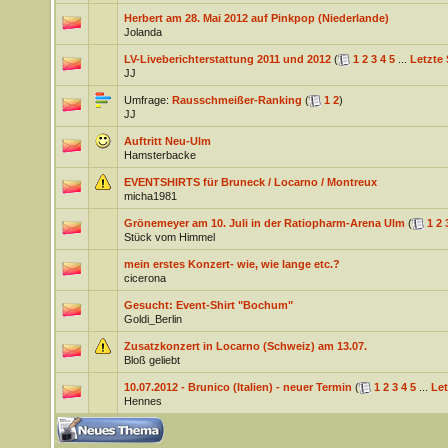
Herbert am 28. Mai 2012 auf Pinkpop (Niederlande)
Jolanda
LV-Liveberichterstattung 2011 und 2012
(
1
2
3
4
5
...
Letzte 
JJ
Umfrage:
Rausschmeißer-Ranking
(
1
2
)
JJ
Auftritt Neu-Ulm
Hamsterbacke
EVENTSHIRTS für Bruneck / Locarno / Montreux
micha1981
Grönemeyer am 10. Juli in der Ratiopharm-Arena Ulm
(
1
2
Stück vom Himmel
mein erstes Konzert- wie, wie lange etc.?
cicerona
Gesucht: Event-Shirt "Bochum"
Goldi_Berlin
Zusatzkonzert in Locarno (Schweiz) am 13.07.
Bloß geliebt
10.07.2012 - Brunico (Italien) - neuer Termin
(
1
2
3
4
5
...
Let
Hennes