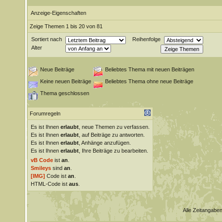
Anzeige-Eigenschaften
Zeige Themen 1 bis 20 von 81
Sortiert nach
Reihenfolge
Alter
Neue Beiträge
Beliebtes Thema mit neuen Beiträgen
Keine neuen Beiträge
Beliebtes Thema ohne neue Beiträge
Thema geschlossen
Forumregeln
Es ist Ihnen
erlaubt
, neue Themen zu verfassen.
Es ist Ihnen
erlaubt
, auf Beiträge zu antworten.
Es ist Ihnen
erlaubt
, Anhänge anzufügen.
Es ist Ihnen
erlaubt
, Ihre Beiträge zu bearbeiten.
vB Code
ist
an
.
Smileys
sind
an
.
[IMG]
Code ist
an
.
HTML-Code ist
aus
.
Alle Zeitangaben