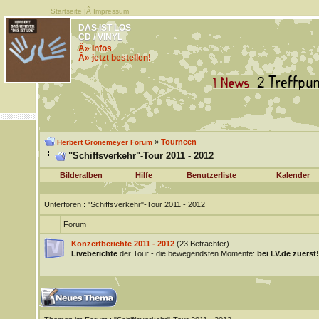
Startseite
|Â
Impressum
DAS IST LOS
CD / VINYL
Â» Infos
Â» jetzt bestellen!
»
Tourneen
Herbert Grönemeyer Forum
"Schiffsverkehr"-Tour 2011 - 2012
Bilderalben
Hilfe
Benutzerliste
Kalender
Unterforen
: "Schiffsverkehr"-Tour 2011 - 2012
Forum
Konzertberichte 2011 - 2012
(23 Betrachter)
Liveberichte
der Tour - die bewegendsten Momente:
bei LV.de zuerst!