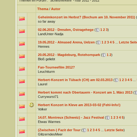
Themen im Forum
: "Schiffsverkehr"-Tour 2011 - 2012
Thema
/
Autor
Geheimkonzert im Herbst? (Bochum am 10. November 2011)
so far away
02.06.2012 - Dresden, Ostragehege
(
1
2
3
)
LandUnter-Nadja
19.05.2012 - Almased Arena, Uelzen
(
1
2
3
4
5
...
Letzte Seit
Hennes
20.05.2012 - Magdeburg, Rotehornpark
(
1
2
)
Bloß geliebt
Fan-Tourneefilm 2012?
Leuchtturm
Herbert-Konzert in Tübach (CH) am 02.03.2013
(
1
2
3
4
5
...
Laurel
Herbert kommt nach Obertauern - Konzert am 1. März 2013
(
Currywurst71
Herbert Konzert in Kleve am 2013-03-02 (Fehl-Info!)
Volker
14.07. Montreux (Schweiz) - Jazz Festival
(
1
2
3
4
5
)
Etwas Warmes
(Zwischen-) Fazit der Tour
(
1
2
3
4
5
...
Letzte Seite
)
GlitzerndesMeer