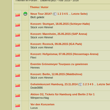
Themen im Forum
: "Dauernd jetzt"-Tour 2015 - 2016
Thema
/
Autor
Neue Tour 2014?
(
1
2
3
4
5
...
Letzte Seite
)
Bloß geliebt
Konzert: Stuttgart, 18.05.2015 (Schleyer-Halle)
Stück vom Himmel
Konzert: Mannheim, 25.05.2015 (SAP Arena)
Stück vom Himmel
Konzert: Rostock, 09.06.2015 (IGA Park)
Stück vom Himmel
Konzert: Hofgeismar, 07.06.2015 (Hessentags-Arena)
Flexi
Eventim Grönemeyer Tourpass zu gewinnen
Hennes
Konzert: Berlin, 12.06.2015 (Waldbühne)
Stück vom Himmel
Geheimkonzert Hamburg, 23.11.2014
(
1
2
3
4
5
...
Letzte Sei
Dede0886
Aktion O2, Tickets für Hamburg und Berlin 2 für 1
Wimpernschlag
Vor den Konzerten
Luxus