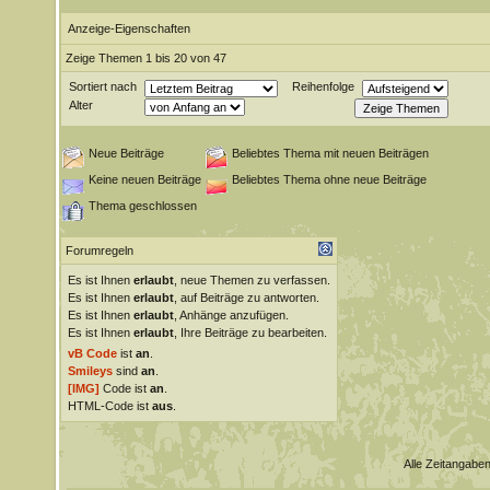
Anzeige-Eigenschaften
Zeige Themen 1 bis 20 von 47
Sortiert nach
Reihenfolge
Alter
Neue Beiträge
Beliebtes Thema mit neuen Beiträgen
Keine neuen Beiträge
Beliebtes Thema ohne neue Beiträge
Thema geschlossen
Forumregeln
Es ist Ihnen
erlaubt
, neue Themen zu verfassen.
Es ist Ihnen
erlaubt
, auf Beiträge zu antworten.
Es ist Ihnen
erlaubt
, Anhänge anzufügen.
Es ist Ihnen
erlaubt
, Ihre Beiträge zu bearbeiten.
vB Code
ist
an
.
Smileys
sind
an
.
[IMG]
Code ist
an
.
HTML-Code ist
aus
.
Alle Zeitangaben