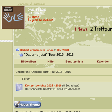
Startseite
|Â
Impressum
DAS IST LOS
CD / VINYL
Â» Infos
Â» jetzt bestellen!
»
Tourneen
Herbert Grönemeyer Forum
"Dauernd jetzt"-Tour 2015 - 2016
Bilderalben
Hilfe
Benutzerliste
Kalender
Unterforen
: "Dauernd jetzt"-Tour 2015 - 2016
Forum
Konzertberichte 2015 - 2016
(8 Betrachter)
Der schnellste Kontakt zu den Live-Abenden!