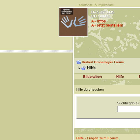
Startseite
|Â
Impressum
DAS IST LOS
CD / VINYL
Â» Infos
Â» jetzt bestellen!
Herbert Grönemeyer Forum
Hilfe
Bilderalben
Hilfe
Hilfe durchsuchen
Suchbegriff(e):
Hilfe - Fragen zum Forum