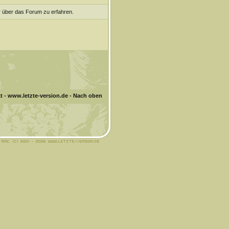
r über das Forum zu erfahren.
t
-
www.letzte-version.de
-
Nach oben