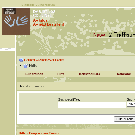
Startseite
|Â
Impressum
DAS IST LOS
CD / VINYL
Â» Infos
Â» jetzt bestellen!
Herbert Grönemeyer Forum
Hilfe
Bilderalben
Hilfe
Benutzerliste
Kalender
Hilfe durchsuchen
Suchbegriff(e):
Suche
Hilfe - Fragen zum Forum