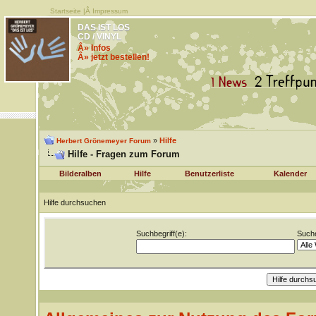
Startseite
|Â
Impressum
DAS IST LOS
CD / VINYL
Â» Infos
Â» jetzt bestellen!
»
Hilfe
Herbert Grönemeyer Forum
Hilfe - Fragen zum Forum
Bilderalben
Hilfe
Benutzerliste
Kalender
Hilfe durchsuchen
Suchbegriff(e):
Suche