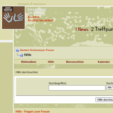
Startseite
|Â
Impressum
DAS IST LOS
CD / VINYL
Â» Infos
Â» jetzt bestellen!
Herbert Grönemeyer Forum
Hilfe
Bilderalben
Hilfe
Benutzerliste
Kalender
Hilfe durchsuchen
Suchbegriff(e):
Suche
Hilfe - Fragen zum Forum