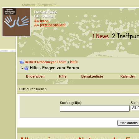
Startseite
|Â
Impressum
DAS IST LOS
CD / VINYL
Â» Infos
Â» jetzt bestellen!
»
Hilfe
Herbert Grönemeyer Forum
Hilfe - Fragen zum Forum
Bilderalben
Hilfe
Benutzerliste
Kalender
Hilfe durchsuchen
Suchbegriff(e):
Suche