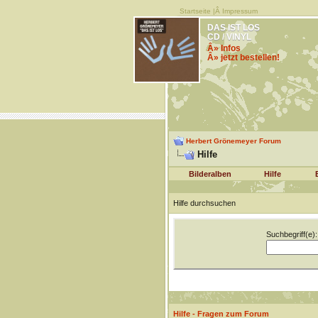
Startseite
|Â
Impressum
DAS IST LOS
CD / VINYL
Â» Infos
Â» jetzt bestellen!
Herbert Grönemeyer Forum
Hilfe
Bilderalben
Hilfe
Hilfe durchsuchen
Suchbegriff(e):
Hilfe - Fragen zum Forum