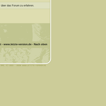
r über das Forum zu erfahren.
t
-
www.letzte-version.de
-
Nach oben