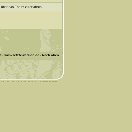
r über das Forum zu erfahren.
t
-
www.letzte-version.de
-
Nach oben