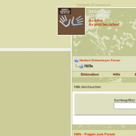
Startseite
|Â
Impressum
DAS IST LOS
CD / VINYL
Â» Infos
Â» jetzt bestellen!
Herbert Grönemeyer Forum
Hilfe
Bilderalben
Hilfe
Hilfe durchsuchen
Suchbegriff(e):
Hilfe - Fragen zum Forum