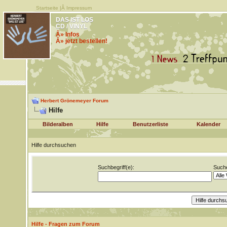
Startseite
|Â
Impressum
DAS IST LOS
CD / VINYL
Â» Infos
Â» jetzt bestellen!
Herbert Grönemeyer Forum
Hilfe
Bilderalben
Hilfe
Benutzerliste
Kalender
Hilfe durchsuchen
Suchbegriff(e):
Suche
Hilfe - Fragen zum Forum