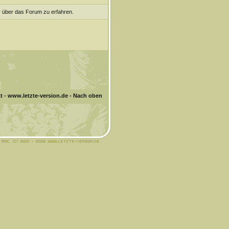
r über das Forum zu erfahren.
t
-
www.letzte-version.de
-
Nach oben