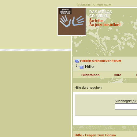
Startseite
|Â
Impressum
DAS IST LOS
CD / VINYL
Â» Infos
Â» jetzt bestellen!
Herbert Grönemeyer Forum
Hilfe
Bilderalben
Hilfe
Hilfe durchsuchen
Suchbegriff(e):
Hilfe - Fragen zum Forum