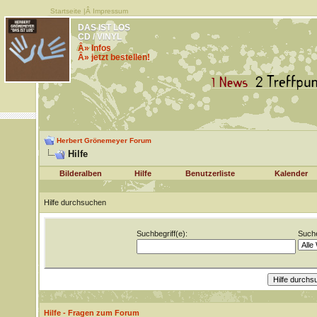
Startseite
|Â
Impressum
DAS IST LOS
CD / VINYL
Â» Infos
Â» jetzt bestellen!
Herbert Grönemeyer Forum
Hilfe
Bilderalben
Hilfe
Benutzerliste
Kalender
Hilfe durchsuchen
Suchbegriff(e):
Suche
Hilfe - Fragen zum Forum