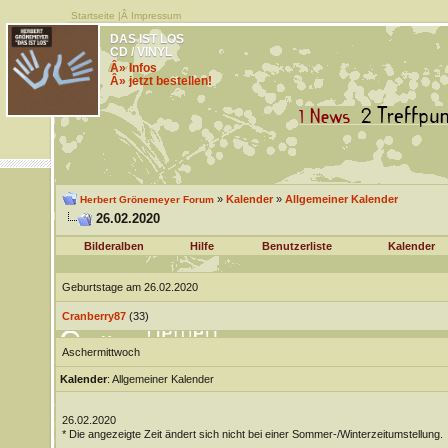
Startseite
|Â
Impressum
DAS IST LOS
CD / VINYL
Â» Infos
Â» jetzt bestellen!
»
Kalender
»
Allgemeiner Kalender
Herbert Grönemeyer Forum
26.02.2020
Bilderalben
Hilfe
Benutzerliste
Kalender
Geburtstage am 26.02.2020
Cranberry87
(33)
Aschermittwoch
Kalender
: Allgemeiner Kalender
26.02.2020
* Die angezeigte Zeit ändert sich nicht bei einer Sommer-/Winterzeitumstellung.