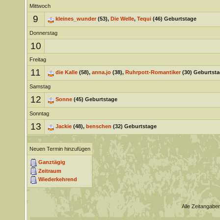
Mittwoch
9
kleines_wunder
(53),
Die Welle
,
Tequi
(46) Geburtstage
Donnerstag
10
Freitag
11
die Kalle
(58),
anna.jo
(38),
Ruhrpott-Romantiker
(30) Geburtsta
Samstag
12
Sonne
(45) Geburtstage
Sonntag
13
Jackie
(48),
benschen
(32) Geburtstage
Neuen Termin hinzufügen
Ganztägig
Zeitraum
Wiederkehrend
Alle Zeitangaben