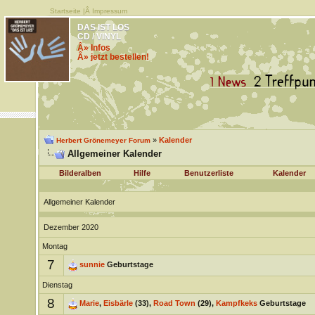
Startseite
|Â
Impressum
DAS IST LOS
CD / VINYL
Â» Infos
Â» jetzt bestellen!
»
Kalender
Herbert Grönemeyer Forum
Allgemeiner Kalender
Bilderalben
Hilfe
Benutzerliste
Kalender
Allgemeiner Kalender
Dezember 2020
Montag
7
sunnie
Geburtstage
Dienstag
8
Marie
,
Eisbärle
(33),
Road Town
(29),
Kampfkeks
Geburtstage