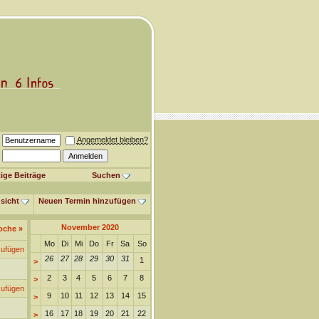
Angemeldet bleiben?
ige Beiträge
Suchen
sicht
Neuen Termin hinzufügen
November 2020
oche
»
Mo
Di
Mi
Do
Fr
Sa
So
zufügen
26
27
28
29
30
31
1
>
2
3
4
5
6
7
8
>
zufügen
9
10
11
12
13
14
15
>
16
17
18
19
20
21
22
>