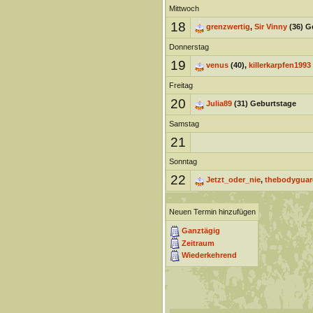
Mittwoch
18
grenzwertig
,
Sir Vinny
(36) G
Donnerstag
19
venus
(40),
killerkarpfen1993
Freitag
20
Julia89
(31) Geburtstage
Samstag
21
Sonntag
22
Jetzt_oder_nie
,
thebodyguar
Neuen Termin hinzufügen
Ganztägig
Zeitraum
Wiederkehrend