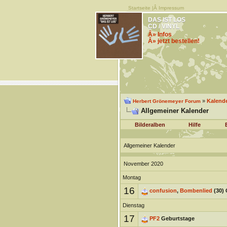
Startseite
|Â
Impressum
DAS IST LOS
CD / VINYL
Â» Infos
Â» jetzt bestellen!
»
Kalend
Herbert Grönemeyer Forum
Allgemeiner Kalender
Bilderalben
Hilfe
Allgemeiner Kalender
November 2020
Montag
16
confusion
,
Bombenlied
(30) 
Dienstag
17
PF2
Geburtstage