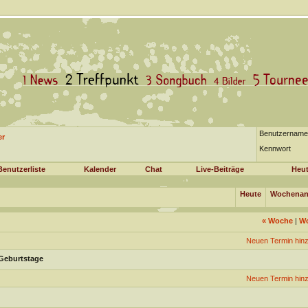
Benutzername
er
Kennwort
Benutzerliste
Kalender
Chat
Live-Beiträge
Heut
Heute
Wochenan
«
Woche
|
W
Neuen Termin hin
Geburtstage
Neuen Termin hin