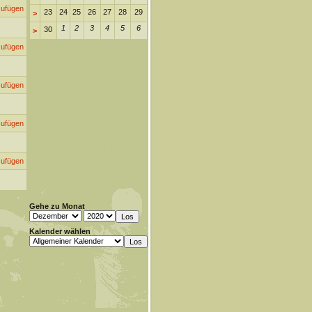
zufügen
23
24
25
26
27
28
29
>
1
2
3
4
5
6
30
>
zufügen
zufügen
zufügen
zufügen
Gehe zu Monat
Kalender wählen