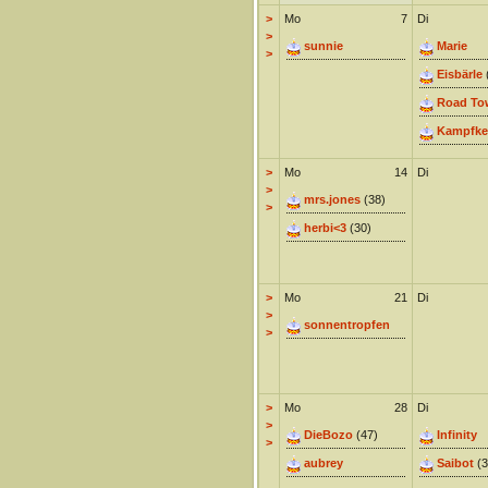
>
Mo
7
Di
>
sunnie
Marie
>
Eisbärle
Road To
Kampfke
>
Mo
14
Di
>
mrs.jones
(38)
>
herbi<3
(30)
>
Mo
21
Di
>
sonnentropfen
>
>
Mo
28
Di
>
DieBozo
(47)
Infinity
>
aubrey
Saibot
(3