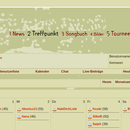
Benutzername
er
Kennwort
Benutzerliste
Kalender
Chat
Live-Beiträge
Heut
Heute
Monatsan
1
Mi
2
Do
3
Fr
4
Sa
n
(45)
tiberius13
(55)
HabDichLieb
froski
(58)
B
ilana
(46)
SilkeB
(50)
Saïph
(39)