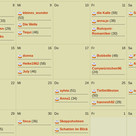
8
Mi
9
Do
10
Fr
11
Sa
kleines_wunder
die Kalle
(58)
S
(53)
(33)
anna.jo
(38)
Die Welle
wn
(29)
Ruhrpott-
Tequi
(46)
Romantiker
(30)
ks
15
Mi
16
Do
17
Fr
18
Sa
donna
Bobbelle
(48)
F
Heike1962
(58)
A
Currywürstchen96
July
(46)
(24)
22
Mi
23
Do
24
Fr
25
Sa
sylvia
(51)
TiefimWesten
s
(50)
Anna1
(34)
hannesh92
(28)
29
Mi
30
Do
31
Fr
1
Sa
finca
(36)
Skeppsholmen
5)
Schatten im Blick