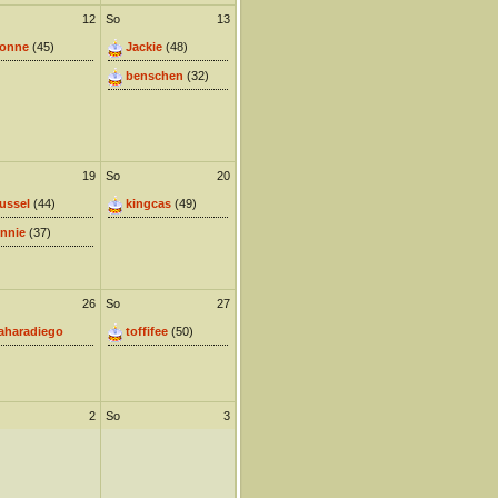
12
So
13
onne
(45)
Jackie
(48)
benschen
(32)
19
So
20
ussel
(44)
kingcas
(49)
nnie
(37)
26
So
27
aharadiego
toffifee
(50)
2
So
3