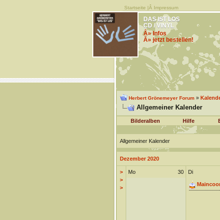
Startseite
|Â
Impressum
DAS IST LOS
CD / VINYL
Â» Infos
Â» jetzt bestellen!
»
Kalend
Herbert Grönemeyer Forum
Allgemeiner Kalender
Bilderalben
Hilfe
Allgemeiner Kalender
Dezember 2020
>
Mo
30
Di
>
Maincoo
>