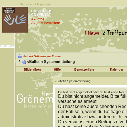
Startseite
|Â
Impressum
DAS IST LOS
CD / VINYL
Â» Infos
Â» jetzt bestellen!
Herbert Grönemeyer Forum
vBulletin-Systemmitteilung
Bilderalben
Hilfe
Benutzerliste
Kalender
vBulletin-Systemmitteilung
Du bist nicht angemeldet oder du hast keine Recht
Du bist nicht angemeldet. Bitte fül
versuche es erneut.
Du hast keine ausreichenden Rech
der Fall sein, wenn du Beiträge 
administrative bzw. andere nicht e
Du versuchst einen Beitrag zu ver
wartest noch auf die Aktivierung d