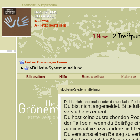
Startseite
|Â
Impressum
DAS IST LOS
CD / VINYL
Â» Infos
Â» jetzt bestellen!
Herbert Grönemeyer Forum
vBulletin-Systemmitteilung
Bilderalben
Hilfe
Benutzerliste
Kalender
vBulletin-Systemmitteilung
Du bist nicht angemeldet oder du hast keine Recht
Du bist nicht angemeldet. Bitte fül
versuche es erneut.
Du hast keine ausreichenden Rech
der Fall sein, wenn du Beiträge 
administrative bzw. andere nicht e
Du versuchst einen Beitrag zu ver
wartest noch auf die Aktivierung d