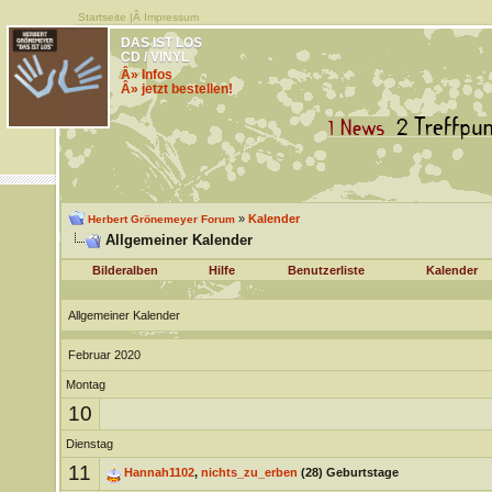
Startseite
|Â
Impressum
DAS IST LOS
CD / VINYL
Â» Infos
Â» jetzt bestellen!
»
Kalender
Herbert Grönemeyer Forum
Allgemeiner Kalender
Bilderalben
Hilfe
Benutzerliste
Kalender
Allgemeiner Kalender
Februar 2020
Montag
10
Dienstag
11
Hannah1102
,
nichts_zu_erben
(28) Geburtstage