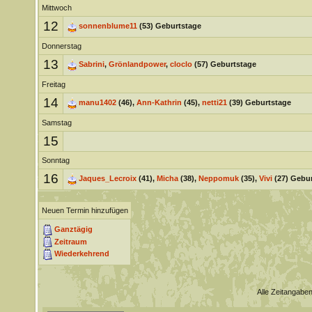
Mittwoch
12
sonnenblume11
(53) Geburtstage
Donnerstag
13
Sabrini
,
Grönlandpower
,
cloclo
(57) Geburtstage
Freitag
14
manu1402
(46),
Ann-Kathrin
(45),
netti21
(39) Geburtstage
Samstag
15
Sonntag
16
Jaques_Lecroix
(41),
Micha
(38),
Neppomuk
(35),
Vivi
(27) Gebur
Neuen Termin hinzufügen
Ganztägig
Zeitraum
Wiederkehrend
Alle Zeitangaben