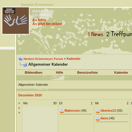
Startseite
|Â
Impressum
DAS IST LOS
CD / VINYL
Â» Infos
Â» jetzt bestellen!
»
Kalender
Herbert Grönemeyer Forum
Allgemeiner Kalender
Bilderalben
Hilfe
Benutzerliste
Kalender
Allgemeiner Kalender
Dezember 2020
>
Mo
30
Di
1
Mi
2
>
Maincoon
(45)
tiberius13
(55)
>
ilana
(46)