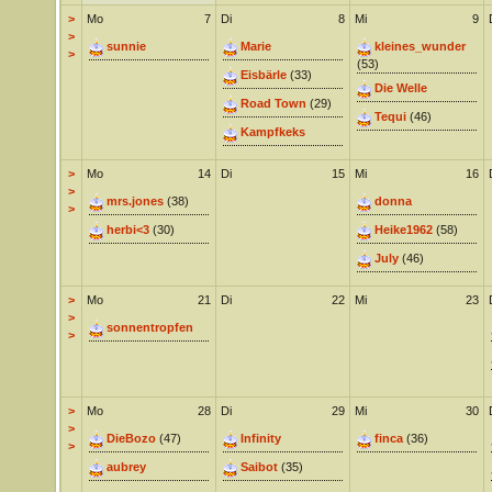
>
Mo
7
Di
8
Mi
9
>
sunnie
Marie
kleines_wunder
>
(53)
Eisbärle
(33)
Die Welle
Road Town
(29)
Tequi
(46)
Kampfkeks
>
Mo
14
Di
15
Mi
16
>
mrs.jones
(38)
donna
>
herbi<3
(30)
Heike1962
(58)
July
(46)
>
Mo
21
Di
22
Mi
23
>
sonnentropfen
>
>
Mo
28
Di
29
Mi
30
>
DieBozo
(47)
Infinity
finca
(36)
>
aubrey
Saibot
(35)