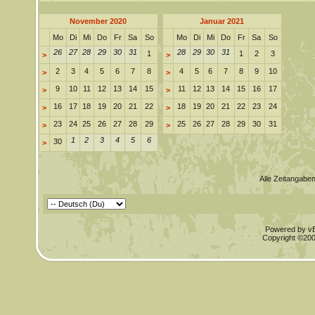
November 2020
Januar 2021
Mo
Di
Mi
Do
Fr
Sa
So
Mo
Di
Mi
Do
Fr
Sa
So
26
27
28
29
30
31
28
29
30
31
1
1
2
3
>
>
2
3
4
5
6
7
8
4
5
6
7
8
9
10
>
>
9
10
11
12
13
14
15
11
12
13
14
15
16
17
>
>
16
17
18
19
20
21
22
18
19
20
21
22
23
24
>
>
23
24
25
26
27
28
29
25
26
27
28
29
30
31
>
>
1
2
3
4
5
6
30
>
Alle Zeitangaben
Powered by vBu
Copyright ©2000