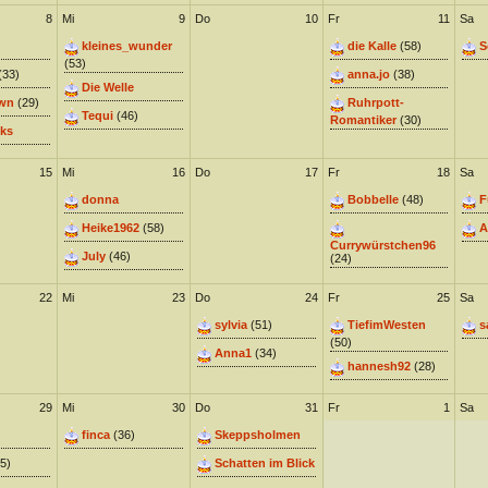
8
Mi
9
Do
10
Fr
11
Sa
kleines_wunder
die Kalle
(58)
S
(53)
(33)
anna.jo
(38)
Die Welle
wn
(29)
Ruhrpott-
Tequi
(46)
Romantiker
(30)
ks
15
Mi
16
Do
17
Fr
18
Sa
donna
Bobbelle
(48)
F
Heike1962
(58)
A
Currywürstchen96
July
(46)
(24)
22
Mi
23
Do
24
Fr
25
Sa
sylvia
(51)
TiefimWesten
s
(50)
Anna1
(34)
hannesh92
(28)
29
Mi
30
Do
31
Fr
1
Sa
finca
(36)
Skeppsholmen
5)
Schatten im Blick