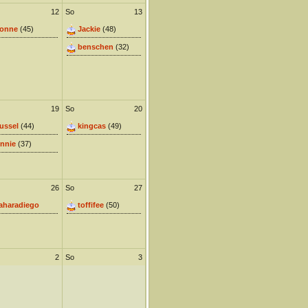
12
So
13
onne
(45)
Jackie
(48)
benschen
(32)
19
So
20
ussel
(44)
kingcas
(49)
nnie
(37)
26
So
27
aharadiego
toffifee
(50)
2
So
3