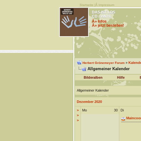
Startseite
|Â
Impressum
DAS IST LOS
CD / VINYL
Â» Infos
Â» jetzt bestellen!
»
Kalend
Herbert Grönemeyer Forum
Allgemeiner Kalender
Bilderalben
Hilfe
Allgemeiner Kalender
Dezember 2020
>
Mo
30
Di
>
Maincoo
>