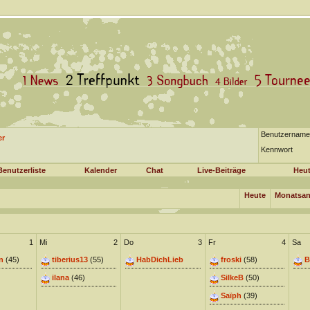
Benutzername
er
Kennwort
Benutzerliste
Kalender
Chat
Live-Beiträge
Heut
Heute
Monatsan
1
Mi
2
Do
3
Fr
4
Sa
n
(45)
tiberius13
(55)
HabDichLieb
froski
(58)
B
ilana
(46)
SilkeB
(50)
Saïph
(39)