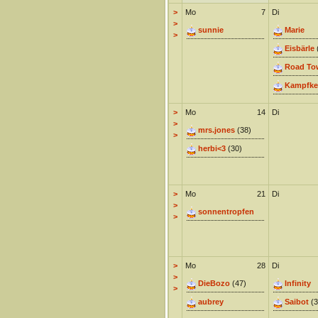
>
Mo
7
Di
>
sunnie
Marie
>
Eisbärle
Road To
Kampfke
>
Mo
14
Di
>
mrs.jones
(38)
>
herbi<3
(30)
>
Mo
21
Di
>
sonnentropfen
>
>
Mo
28
Di
>
DieBozo
(47)
Infinity
>
aubrey
Saibot
(3