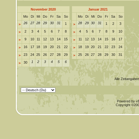
November 2020
Januar 2021
Mo
Di
Mi
Do
Fr
Sa
So
Mo
Di
Mi
Do
Fr
Sa
So
26
27
28
29
30
31
28
29
30
31
1
1
2
3
>
>
2
3
4
5
6
7
8
4
5
6
7
8
9
10
>
>
9
10
11
12
13
14
15
11
12
13
14
15
16
17
>
>
16
17
18
19
20
21
22
18
19
20
21
22
23
24
>
>
23
24
25
26
27
28
29
25
26
27
28
29
30
31
>
>
1
2
3
4
5
6
30
>
Alle Zeitangaben
Powered by vBu
Copyright ©2000