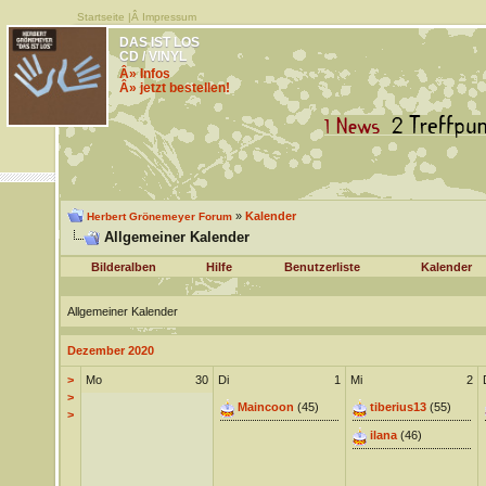
Startseite
|Â
Impressum
DAS IST LOS
CD / VINYL
Â» Infos
Â» jetzt bestellen!
»
Kalender
Herbert Grönemeyer Forum
Allgemeiner Kalender
Bilderalben
Hilfe
Benutzerliste
Kalender
Allgemeiner Kalender
Dezember 2020
>
Mo
30
Di
1
Mi
2
>
Maincoon
(45)
tiberius13
(55)
>
ilana
(46)