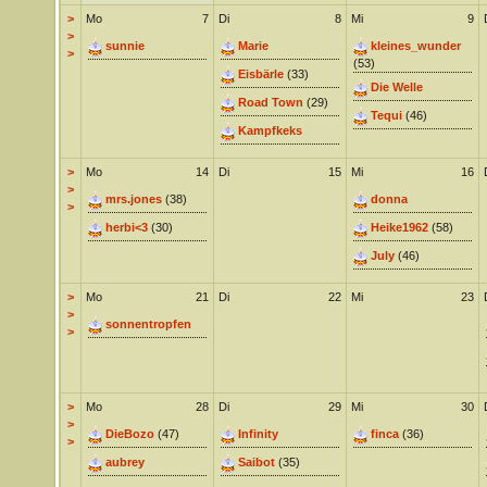
>
Mo
7
Di
8
Mi
9
>
sunnie
Marie
kleines_wunder
>
(53)
Eisbärle
(33)
Die Welle
Road Town
(29)
Tequi
(46)
Kampfkeks
>
Mo
14
Di
15
Mi
16
>
mrs.jones
(38)
donna
>
herbi<3
(30)
Heike1962
(58)
July
(46)
>
Mo
21
Di
22
Mi
23
>
sonnentropfen
>
>
Mo
28
Di
29
Mi
30
>
DieBozo
(47)
Infinity
finca
(36)
>
aubrey
Saibot
(35)