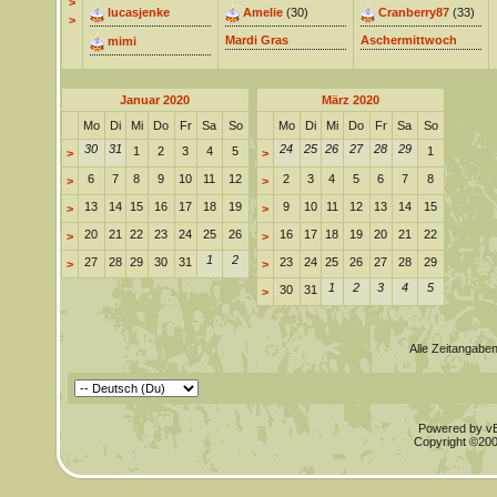
>
lucasjenke
Amelie
(30)
Cranberry87
(33)
>
Mardi Gras
Aschermittwoch
mimi
Januar 2020
März 2020
Mo
Di
Mi
Do
Fr
Sa
So
Mo
Di
Mi
Do
Fr
Sa
So
30
31
24
25
26
27
28
29
1
2
3
4
5
1
>
>
6
7
8
9
10
11
12
2
3
4
5
6
7
8
>
>
13
14
15
16
17
18
19
9
10
11
12
13
14
15
>
>
20
21
22
23
24
25
26
16
17
18
19
20
21
22
>
>
1
2
27
28
29
30
31
23
24
25
26
27
28
29
>
>
1
2
3
4
5
30
31
>
Alle Zeitangaben
Powered by vBu
Copyright ©2000