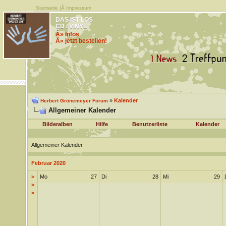
Startseite
|Â
Impressum
DAS IST LOS
CD / VINYL
Â» Infos
Â» jetzt bestellen!
»
Kalender
Herbert Grönemeyer Forum
Allgemeiner Kalender
Bilderalben
Hilfe
Benutzerliste
Kalender
Allgemeiner Kalender
Februar 2020
>
Mo
27
Di
28
Mi
29
>
>