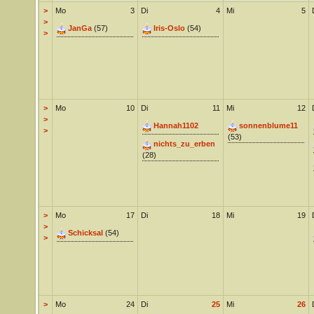
>
Mo
3
Di
4
Mi
5
>
JanGa
(57)
Iris-Oslo
(54)
>
>
Mo
10
Di
11
Mi
12
>
Hannah1102
sonnenblume11
>
(53)
nichts_zu_erben
(28)
>
Mo
17
Di
18
Mi
19
>
Schicksal
(54)
>
>
Mo
24
Di
25
Mi
26