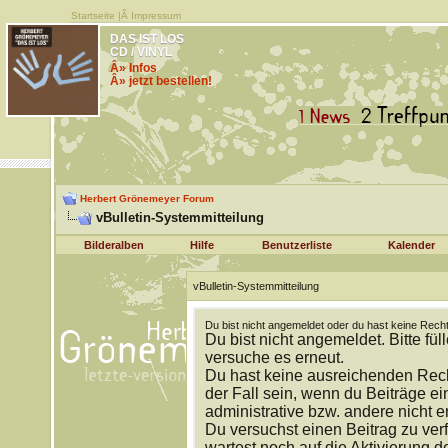
Startseite
|Â
Impressum
DAS IST LOS
CD / VINYL
Â» Infos
Â» jetzt bestellen!
Herbert Grönemeyer Forum
vBulletin-Systemmitteilung
Bilderalben
Hilfe
Benutzerliste
Kalender
vBulletin-Systemmitteilung
Du bist nicht angemeldet oder du hast keine Recht
Du bist nicht angemeldet. Bitte fül
versuche es erneut.
Du hast keine ausreichenden Rech
der Fall sein, wenn du Beiträge 
administrative bzw. andere nicht e
Du versuchst einen Beitrag zu ver
wartest noch auf die Aktivierung d