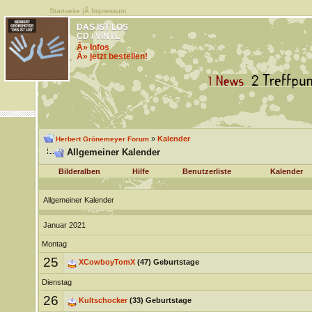
Startseite
|Â
Impressum
DAS IST LOS
CD / VINYL
Â» Infos
Â» jetzt bestellen!
»
Kalender
Herbert Grönemeyer Forum
Allgemeiner Kalender
Bilderalben
Hilfe
Benutzerliste
Kalender
Allgemeiner Kalender
Januar 2021
Montag
25
XCowboyTomX
(47) Geburtstage
Dienstag
26
Kultschocker
(33) Geburtstage