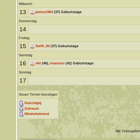
Mittwoch
13
janine1984
(37) Geburtstage
Donnerstag
14
Freitag
15
Steffi_84
(37) Geburtstage
Samstag
16
viki
(46),
miamoto
(41) Geburtstage
Sonntag
17
Neuen Termin hinzufügen
Ganztägig
Zeitraum
Wiederkehrend
Alle Zeitangaben