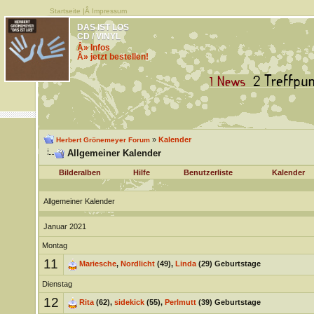
Startseite
|Â
Impressum
DAS IST LOS
CD / VINYL
Â» Infos
Â» jetzt bestellen!
»
Kalender
Herbert Grönemeyer Forum
Allgemeiner Kalender
Bilderalben
Hilfe
Benutzerliste
Kalender
Allgemeiner Kalender
Januar 2021
Montag
11
Mariesche
,
Nordlicht
(49),
Linda
(29) Geburtstage
Dienstag
12
Rita
(62),
sidekick
(55),
Perlmutt
(39) Geburtstage