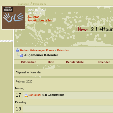
Startseite
|Â
Impressum
DAS IST LOS
CD / VINYL
Â» Infos
Â» jetzt bestellen!
»
Kalender
Herbert Grönemeyer Forum
Allgemeiner Kalender
Bilderalben
Hilfe
Benutzerliste
Kalender
Allgemeiner Kalender
Februar 2020
Montag
17
Schicksal
(54) Geburtstage
Dienstag
18