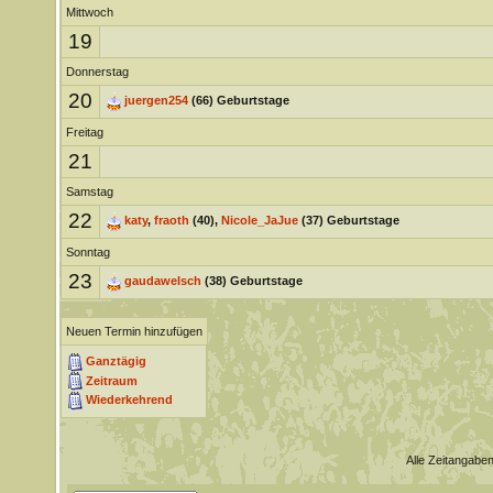
Mittwoch
19
Donnerstag
20
juergen254
(66) Geburtstage
Freitag
21
Samstag
22
katy
,
fraoth
(40),
Nicole_JaJue
(37) Geburtstage
Sonntag
23
gaudawelsch
(38) Geburtstage
Neuen Termin hinzufügen
Ganztägig
Zeitraum
Wiederkehrend
Alle Zeitangaben