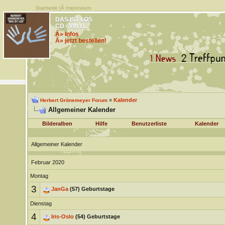
Startseite
|Â
Impressum
DAS IST LOS
CD / VINYL
Â» Infos
Â» jetzt bestellen!
»
Kalender
Herbert Grönemeyer Forum
Allgemeiner Kalender
Bilderalben
Hilfe
Benutzerliste
Kalender
Allgemeiner Kalender
Februar 2020
Montag
3
JanGa
(57) Geburtstage
Dienstag
4
Iris-Oslo
(54) Geburtstage