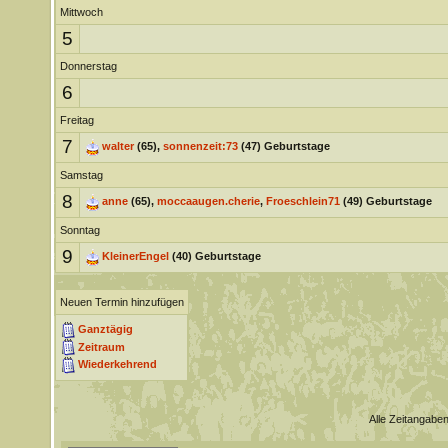
Mittwoch
5
Donnerstag
6
Freitag
7
walter
(65),
sonnenzeit:73
(47) Geburtstage
Samstag
8
anne
(65),
moccaaugen.cherie
,
Froeschlein71
(49) Geburtstage
Sonntag
9
KleinerEngel
(40) Geburtstage
Neuen Termin hinzufügen
Ganztägig
Zeitraum
Wiederkehrend
Alle Zeitangaben