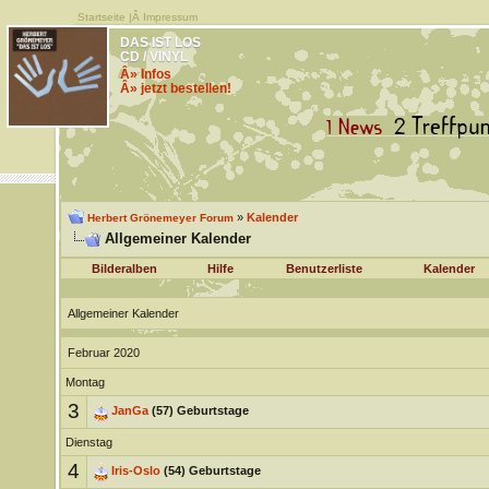
Startseite
|Â
Impressum
DAS IST LOS
CD / VINYL
Â» Infos
Â» jetzt bestellen!
»
Kalender
Herbert Grönemeyer Forum
Allgemeiner Kalender
Bilderalben
Hilfe
Benutzerliste
Kalender
Allgemeiner Kalender
Februar 2020
Montag
3
JanGa
(57) Geburtstage
Dienstag
4
Iris-Oslo
(54) Geburtstage