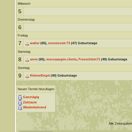
Mittwoch
5
Donnerstag
6
Freitag
7
walter
(65),
sonnenzeit:73
(47) Geburtstage
Samstag
8
anne
(65),
moccaaugen.cherie
,
Froeschlein71
(49) Geburtstage
Sonntag
9
KleinerEngel
(40) Geburtstage
Neuen Termin hinzufügen
Ganztägig
Zeitraum
Wiederkehrend
Alle Zeitangaben