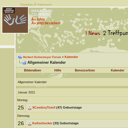
Startseite
|Â
Impressum
DAS IST LOS
CD / VINYL
Â» Infos
Â» jetzt bestellen!
»
Kalender
Herbert Grönemeyer Forum
Allgemeiner Kalender
Bilderalben
Hilfe
Benutzerliste
Kalender
Allgemeiner Kalender
Januar 2021
Montag
25
XCowboyTomX
(47) Geburtstage
Dienstag
26
Kultschocker
(33) Geburtstage