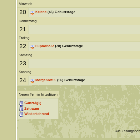
Mittwoch
20
Kelene
(46) Geburtstage
Donnerstag
21
Freitag
22
Euphorie22
(28) Geburtstage
Samstag
23
Sonntag
24
Morgenrot65
(56) Geburtstage
Neuen Termin hinzufügen
Ganztägig
Zeitraum
Wiederkehrend
Alle Zeitangaben