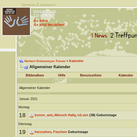
Startseite
|Â
Impressum
DAS IST LOS
CD / VINYL
Â» Infos
Â» jetzt bestellen!
»
Kalender
Herbert Grönemeyer Forum
Allgemeiner Kalender
Bilderalben
Hilfe
Benutzerliste
Kalender
Allgemeiner Kalender
Januar 2021
Montag
18
bonne_ami
,
Mensch Hally
,
niLsen
(38) Geburtstage
Dienstag
19
herzsehen
,
Feechen
Geburtstage