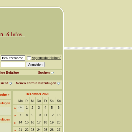
Angemeldet bleiben?
ige Beiträge
Suchen
sicht
Neuen Termin hinzufügen
Dezember 2020
oche
»
Mo
Di
Mi
Do
Fr
Sa
So
zufügen
30
1
2
3
4
5
6
>
7
8
9
10
11
12
13
>
zufügen
14
15
16
17
18
19
20
>
21
22
23
24
25
26
27
>