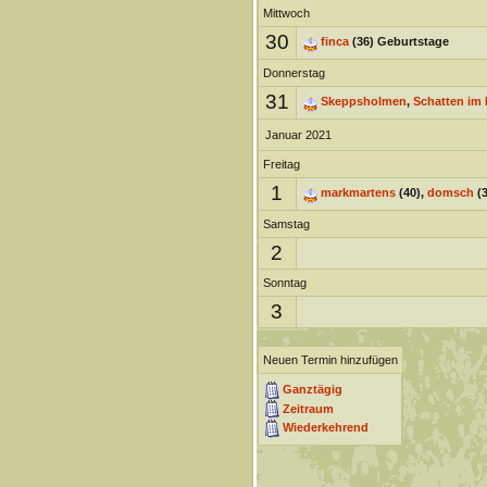
Mittwoch
30
finca
(36) Geburtstage
Donnerstag
31
Skeppsholmen
,
Schatten im 
Januar 2021
Freitag
1
markmartens
(40),
domsch
(3
Samstag
2
Sonntag
3
Neuen Termin hinzufügen
Ganztägig
Zeitraum
Wiederkehrend