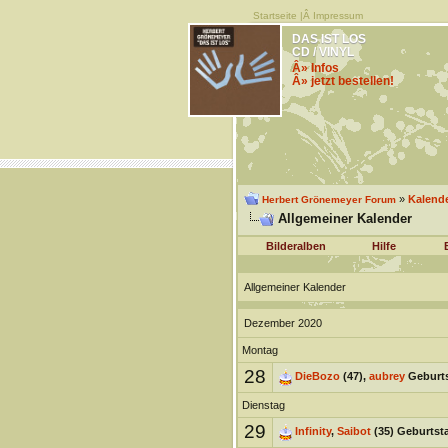
Startseite
|Â
Impressum
DAS IST LOS
CD / VINYL
Â» Infos
Â» jetzt bestellen!
»
Kalend
Herbert Grönemeyer Forum
Allgemeiner Kalender
Bilderalben
Hilfe
Allgemeiner Kalender
Dezember 2020
Montag
28
DieBozo
(47),
aubrey
Geburt
Dienstag
29
Infinity
,
Saibot
(35) Geburtst