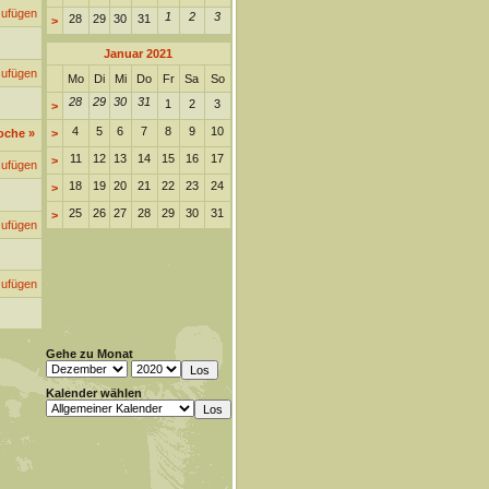
zufügen
1
2
3
28
29
30
31
>
Januar 2021
zufügen
Mo
Di
Mi
Do
Fr
Sa
So
28
29
30
31
1
2
3
>
4
5
6
7
8
9
10
oche
»
>
11
12
13
14
15
16
17
>
zufügen
18
19
20
21
22
23
24
>
25
26
27
28
29
30
31
>
zufügen
zufügen
Gehe zu Monat
Kalender wählen