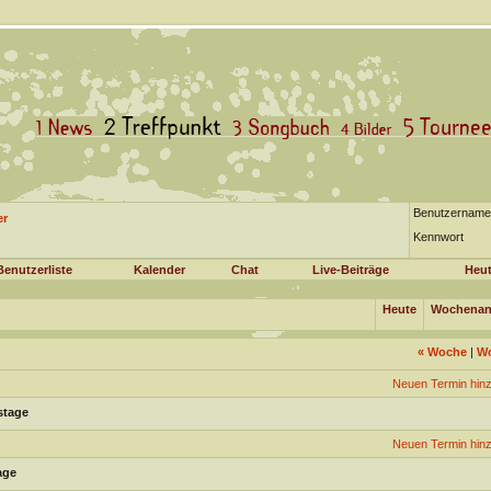
Benutzername
er
Kennwort
Benutzerliste
Kalender
Chat
Live-Beiträge
Heut
Heute
Wochenan
«
Woche
|
W
Neuen Termin hin
stage
Neuen Termin hin
age