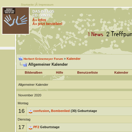
Startseite
|Â
Impressum
DAS IST LOS
CD / VINYL
Â» Infos
Â» jetzt bestellen!
»
Kalender
Herbert Grönemeyer Forum
Allgemeiner Kalender
Bilderalben
Hilfe
Benutzerliste
Kalender
Allgemeiner Kalender
November 2020
Montag
16
confusion
,
Bombenlied
(30) Geburtstage
Dienstag
17
PF2
Geburtstage