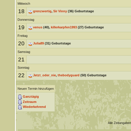
Mittwoch
18
grenzwertig
,
Sir Vinny
(36) Geburtstage
Donnerstag
19
venus
(40),
killerkarpfen1993
(27) Geburtstage
Freitag
20
Julia89
(31) Geburtstage
Samstag
21
Sonntag
22
Jetzt_oder_nie
,
thebodyguard
(50) Geburtstage
Neuen Termin hinzufügen
Ganztägig
Zeitraum
Wiederkehrend
Alle Zeitangaben